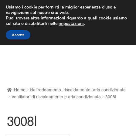
CONSEGNA da 7 EUR
Usiamo i cookie per fornirti la miglior esperienza d'uso e
navigazione sul nostro sito web.
Lun-Ven 9:00 - 16:00
800 580 290
/
Puoi trovare altre informazioni riguardo a quali cookie usiamo
sul sito o disabilitarli nelle
impostazioni
.
Vai
Vai
Menu
Accetta
alla
al
navigazione
contenuto
Home
Cestino
Chi siamo
Home
Raffreddamento, riscaldamento, aria condizionata
Ventilatori di riscaldamento e aria condizionata
3008I
Consegna
Contatto
3008I
Il mio account