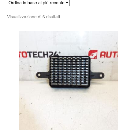
Pagamenti
Ordina
Visualizzazione di 6 risultati
in
Politica sulla riservatezza
base
al
Procedura di Reclamo
più
recente
Registratore di cassa
Rimostranza
Spedizione in tutto il mondo
Termini e condizioni