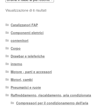
Ordina
Visualizzazione di 6 risultati
in
base
Catalizzatori FAP
al
più
Componenti elettrici
recente
contenitori
Corpo
Drawbar e teleferiche
interno
Motore - parti e accessori
Motori, cambi
Pneumatici e ruote
Raffreddamento, riscaldamento, aria condizionata
Compressori per il condizionamento dell'aria