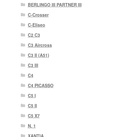
BERLINGO III PARTNER III
C-Crosser
C-Eliseo
C2 C3
C3 Aircross
C3 II (A51)
C3 III
C4
C4 PICASSO
C5 I
C5 II
C5 X7
N. 1
XANTIA