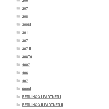
206
207
208
3008I
301
307
307 II
308T9
4007
406
407
5008I
BERLINGO I PARTNER I
BERLINGO II PARTNER II