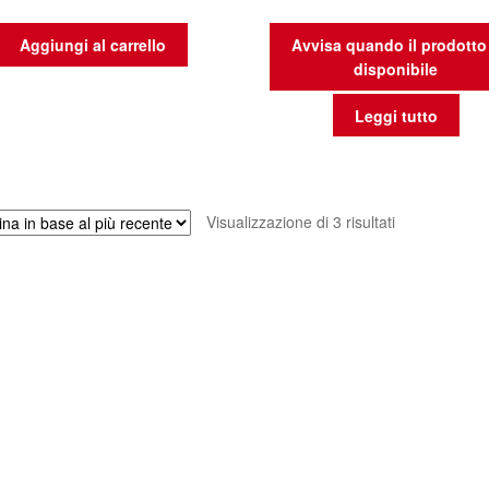
Aggiungi al carrello
Avvisa quando il prodotto
disponibile
Leggi tutto
Ordina
Visualizzazione di 3 risultati
in
base
al
più
recente