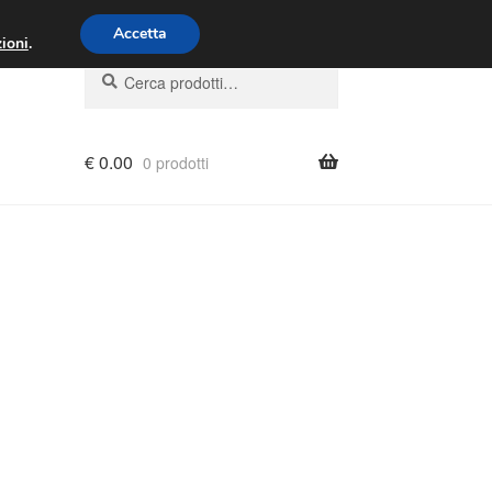
00 - 16:00
800 580 290
/
Accetta
ioni
.
Cerca:
Cerca
€
0.00
0 prodotti