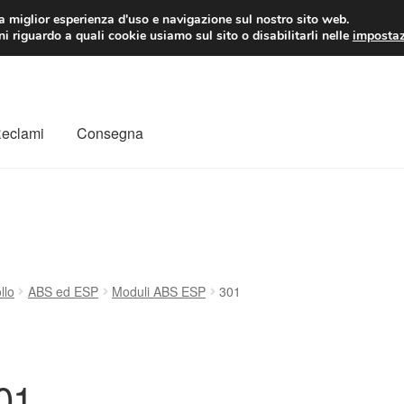
 EUR
Lun-Ven 9:
la miglior esperienza d'uso e navigazione sul nostro sito web.
i riguardo a quali cookie usiamo sul sito o disabilitarli nelle
impostaz
Reclami
Consegna
to
Il mio account
Pagamenti
Politica sulla riservatezza
a
Rimostranza
Spedizione in tutto il mondo
Termini e condizioni
llo
ABS ed ESP
Moduli ABS ESP
301
01