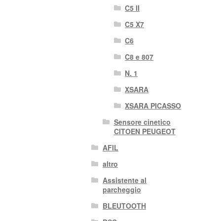
C5 II
C5 X7
C6
C8 e 807
N. 1
XSARA
XSARA PICASSO
Sensore cinetico
CITOEN PEUGEOT
AFIL
altro
Assistente al
parcheggio
BLEUTOOTH