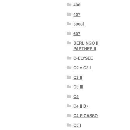
406
407
5008I
607
BERLINGO II
PARTNER II
C-ELYSÉE
C2 e C3 I
C3 II
C3 III
C4
C4 II B7
C4 PICASSO
C5 I