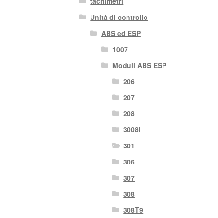
tachimetri
Unità di controllo
ABS ed ESP
1007
Moduli ABS ESP
206
207
208
3008I
301
306
307
308
308T9