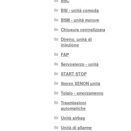
BSC
BSI - unità comoda
BSM - unità motore
Chiusura centralizzata
Diretto. unità di
iniezione
FAP
Servosterzo - unità
START STOP
Sterzo XENON unità
Telaio - smorzamento
Trasmissioni
automatiche
Unità airbag
Unità di allarme