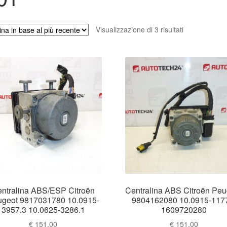
Ordina
Visualizzazione di 3 risultati
in
base
al
più
recente
ntralina ABS/ESP Citroën
Centralina ABS Citroën Peu
geot 9817031780 10.0915-
9804162080 10.0915-117
3957.3 10.0625-3286.1
1609720280
€
151.00
€
151.00