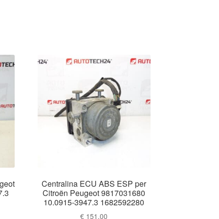
geot
Centralina ECU ABS ESP per
7.3
Citroën Peugeot 9817031680
10.0915-3947.3 1682592280
€
151.00