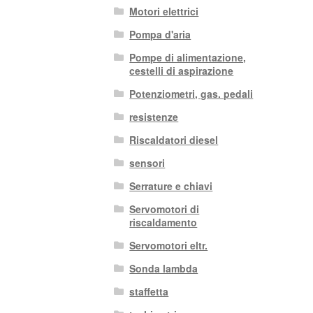
Motori elettrici
Pompa d'aria
Pompe di alimentazione,
cestelli di aspirazione
Potenziometri, gas. pedali
resistenze
Riscaldatori diesel
sensori
Serrature e chiavi
Servomotori di
riscaldamento
Servomotori eltr.
Sonda lambda
staffetta