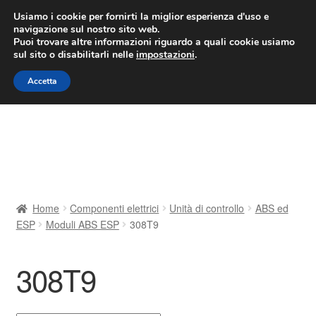
CONSEGNA da 7 EUR
Usiamo i cookie per fornirti la miglior esperienza d'uso e
navigazione sul nostro sito web.
Lun-Ven 9:00 - 16:00
800 580 290
/
Puoi trovare altre informazioni riguardo a quali cookie usiamo
sul sito o disabilitarli nelle
impostazioni
.
Vai
Vai
Menu
Accetta
alla
al
navigazione
contenuto
Home
Cestino
Chi siamo
Home
Componenti elettrici
Unità di controllo
ABS ed
ESP
Moduli ABS ESP
308T9
Consegna
Contatto
308T9
Il mio account