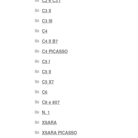
C2 e C3 I
C3 II
C3 III
C4
C4 II B7
C4 PICASSO
C5 I
C5 II
C5 X7
C6
C8 e 807
N. 1
XSARA
XSARA PICASSO