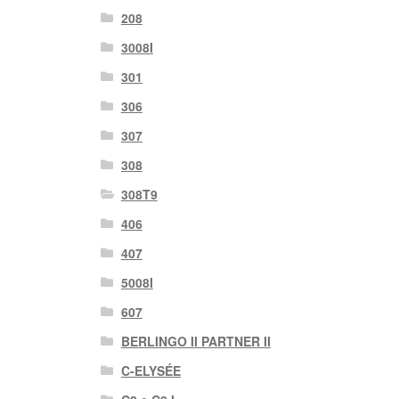
208
3008I
301
306
307
308
308T9
406
407
5008I
607
BERLINGO II PARTNER II
C-ELYSÉE