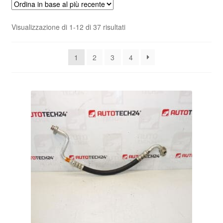
Pagamenti
Ordina
Visualizzazione di 1-12 di 37 risultati
in
Politica sulla riservatezza
base
1
2
3
4
al
Procedura di Reclamo
più
recente
Registratore di cassa
Rimostranza
Spedizione in tutto il mondo
Termini e condizioni