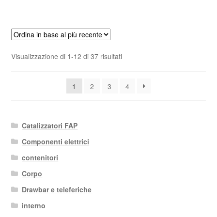
Ordina
Visualizzazione di 1-12 di 37 risultati
in
base
1
2
3
4
al
più
recente
Catalizzatori FAP
Componenti elettrici
contenitori
Corpo
Drawbar e teleferiche
interno