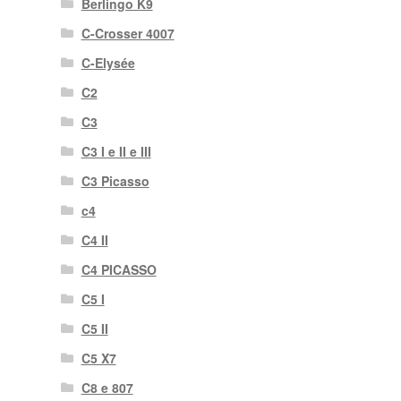
Berlingo K9
C-Crosser 4007
C-Elysée
C2
C3
C3 I e II e III
C3 Picasso
c4
C4 II
C4 PICASSO
C5 I
C5 II
C5 X7
C8 e 807