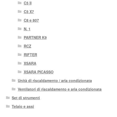
C5 II
C5 X7
C8 e 807
N. 1
PARTNER K9
RCZ
RIFTER
XSARA
XSARA PICASSO
Unità di riscaldamento / aria condizionata
Ventilatori di riscaldamento e aria condizionata
Set di strumenti
Telaio e assi