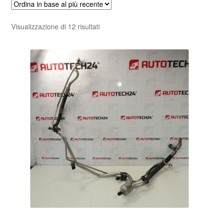
Pagamenti
Ordina
Visualizzazione di 12 risultati
in
Politica sulla riservatezza
base
al
Procedura di Reclamo
più
recente
Registratore di cassa
Rimostranza
Spedizione in tutto il mondo
Termini e condizioni