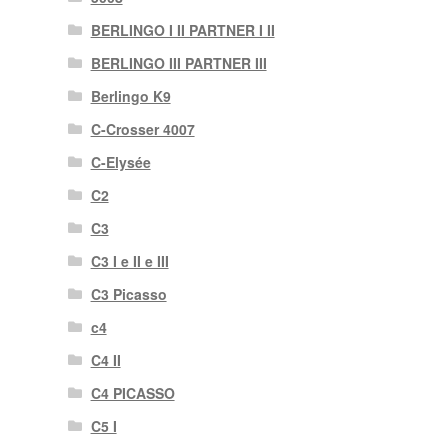
BERLINGO I II PARTNER I II
BERLINGO III PARTNER III
Berlingo K9
C-Crosser 4007
C-Elysée
C2
C3
C3 I e II e III
C3 Picasso
c4
C4 II
C4 PICASSO
C5 I