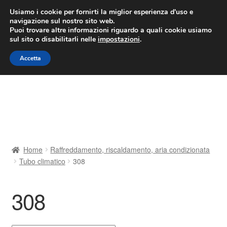
CONSEGNA da 7 EUR
Usiamo i cookie per fornirti la miglior esperienza d'uso e
navigazione sul nostro sito web.
Lun-Ven 9:00 - 16:00
800 580 290
/
Puoi trovare altre informazioni riguardo a quali cookie usiamo
sul sito o disabilitarli nelle
impostazioni
.
Vai
Vai
Menu
Accetta
alla
al
navigazione
contenuto
Home
Cestino
Chi siamo
Home
Raffreddamento, riscaldamento, aria condizionata
Tubo climatico
308
Consegna
Contatto
308
Il mio account