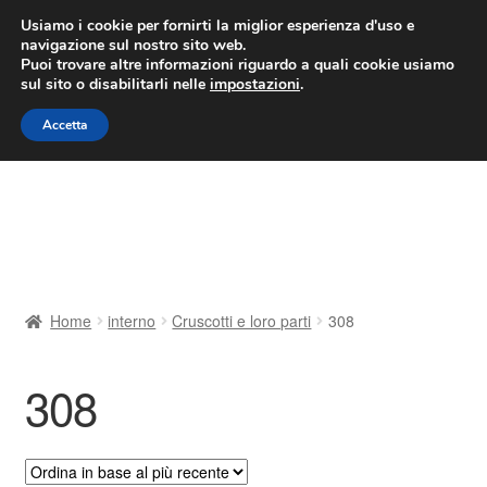
CONSEGNA da 7 EUR
Usiamo i cookie per fornirti la miglior esperienza d'uso e
navigazione sul nostro sito web.
Lun-Ven 9:00 - 16:00
800 580 290
/
Puoi trovare altre informazioni riguardo a quali cookie usiamo
sul sito o disabilitarli nelle
impostazioni
.
Vai
Vai
Menu
Accetta
alla
al
navigazione
contenuto
Home
Cestino
Chi siamo
Home
interno
Cruscotti e loro parti
308
Consegna
308
Contatto
Il mio account