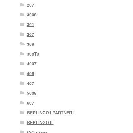
207
3008I
301
307
308
308T9
4007
406
407
5008I
607
BERLINGO I PARTNER I
BERLINGO III
C-Crosser