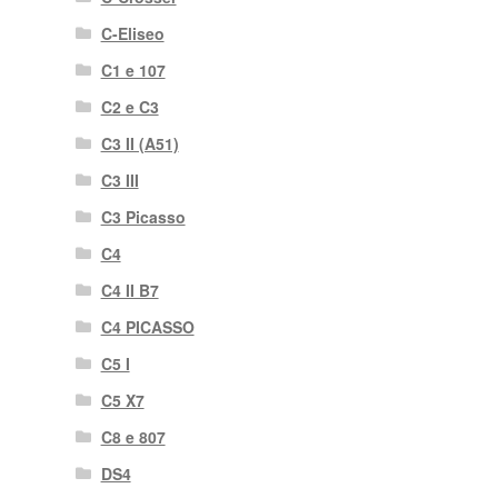
C-Eliseo
C1 e 107
C2 e C3
C3 II (A51)
C3 III
C3 Picasso
C4
C4 II B7
C4 PICASSO
C5 I
C5 X7
C8 e 807
DS4