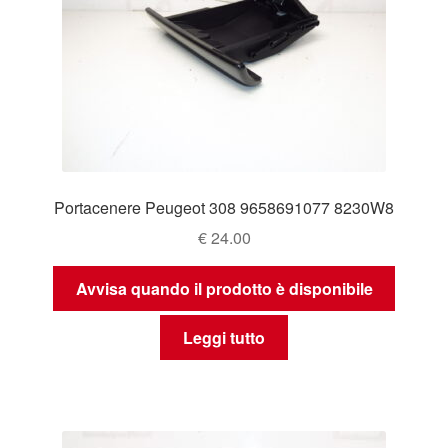
Portacenere Peugeot 308 9658691077 8230W8
€
24.00
Avvisa quando il prodotto è disponibile
Leggi tutto