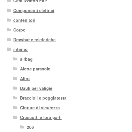
Catalizzatori FAP
al
più
Componenti elettrici
recente
contenitori
Corpo
Drawbar e teleferiche
interno
airbag
Alette parasole
Altro
Bauli per valigie
Braccioli e poggiatesta
Cinture di sicurezza
Cruscotti e loro parti
206