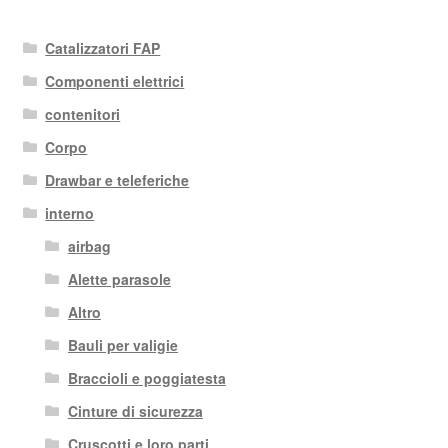
in
base
Catalizzatori FAP
al
più
Componenti elettrici
recente
contenitori
Corpo
Drawbar e teleferiche
interno
airbag
Alette parasole
Altro
Bauli per valigie
Braccioli e poggiatesta
Cinture di sicurezza
Cruscotti e loro parti