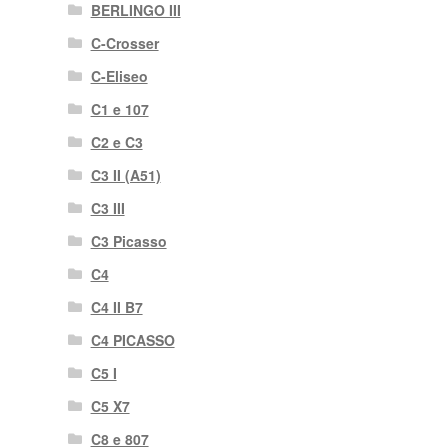
BERLINGO III
C-Crosser
C-Eliseo
C1 e 107
C2 e C3
C3 II (A51)
C3 III
C3 Picasso
C4
C4 II B7
C4 PICASSO
C5 I
C5 X7
C8 e 807