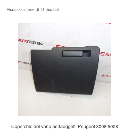
Ordina
Visualizzazione di 11 risultati
Pagamenti
in
base
Politica sulla riservatezza
al
più
Procedura di Reclamo
recente
Registratore di cassa
Rimostranza
Spedizione in tutto il mondo
Termini e condizioni
Coperchio del vano portaoggetti Peugeot 3008 5008