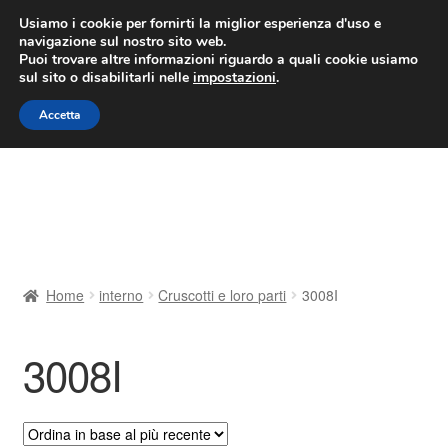
CONSEGNA da 7 EUR
Usiamo i cookie per fornirti la miglior esperienza d'uso e
navigazione sul nostro sito web.
Lun-Ven 9:00 - 16:00
800 580 290
/
Puoi trovare altre informazioni riguardo a quali cookie usiamo
sul sito o disabilitarli nelle
impostazioni
.
Vai
Vai
Menu
Accetta
alla
al
navigazione
contenuto
Home
Cestino
Chi siamo
Home
interno
Cruscotti e loro parti
3008I
Consegna
3008I
Contatto
Il mio account