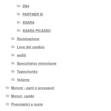
DS4
PARTNER III
XSARA
XSARA PICASSO
Illuminazione
Leve del cambio
sedili
Specchietto retrovisore
Tapecírunky
Volante
Motore - parti e accessori
Motori, cambi
Pneumatici e ruote