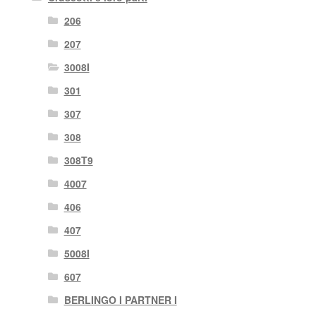
206
207
3008I
301
307
308
308T9
4007
406
407
5008I
607
BERLINGO I PARTNER I