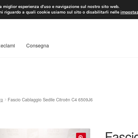
 EUR
Lun-Ven 9:
la miglior esperienza d'uso e navigazione sul nostro sito web.
i riguardo a quali cookie usiamo sul sito o disabilitarli nelle
impostaz
Reclami
Consegna
to
Il mio account
Pagamenti
Politica sulla riservatezza
a
Rimostranza
Spedizione in tutto il mondo
Termini e condizioni
ro
Fascio Cablaggio Sedile Citroën C4 6509J6
Fasci