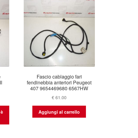
e
Fascio cablaggio fari
I
fendinebbia anteriori Peugeot
407 9654469680 6567HW
€
61.00
 è
Aggiungi al carrello