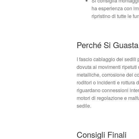
Si consiglia montaggio
ha esperienza con impi
ripristino di tutte le fu
Perché Si Guasta
I fascio cablaggio dei sedili
dovuta ai movimenti ripetuti
metalliche, corrosione dei con
roditori o incidenti e rottura
riguardano connessioni inter
motori di regolazione e malf
sedile.
Consigli Finali