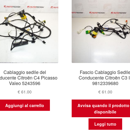
Cablaggio sedile del
Fascio Cablaggio Sedil
ducente Citroën C4 Picasso
Conducente Citroën C3 II
Valeo 5243596
9812339680
€
61.00
€
61.00
Aggiungi al carrello
Avvisa quando il prodotto
disponibile
Leggi tutto