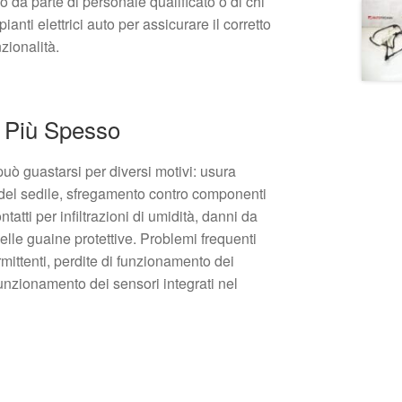
 da parte di personale qualificato o di chi
anti elettrici auto per assicurare il corretto
nzionalità.
 Più Spesso
 può guastarsi per diversi motivi: usura
 del sedile, sfregamento contro componenti
tatti per infiltrazioni di umidità, danni da
 delle guaine protettive. Problemi frequenti
mittenti, perdite di funzionamento dei
unzionamento dei sensori integrati nel