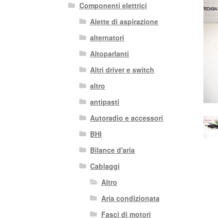
Componenti elettrici
Alette di aspirazione
alternatori
Altoparlanti
Altri driver e switch
altro
antipasti
Autoradio e accessori
BHI
Bilance d'aria
Cablaggi
Altro
Aria condizionata
Fasci di motori