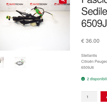
Sedil
🔍
6509J
€
36.00
Stellantis
Citroën Peugeo
6509J6
2 disponibil
Fascio
Cablaggio
Sedile