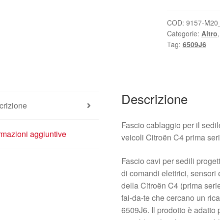
Citroën
C4
COD:
9157-M20
Categorie:
Altro
6509J6
Tag:
6509J6
quantità
Descrizione
crizione
Fascio cablaggio per il sed
rmazioni aggiuntive
veicoli Citroën C4 prima ser
Fascio cavi per sedili proget
di comandi elettrici, sensori 
della Citroën C4 (prima serie
fai‑da‑te che cercano un ric
6509J6. Il prodotto è adatto 