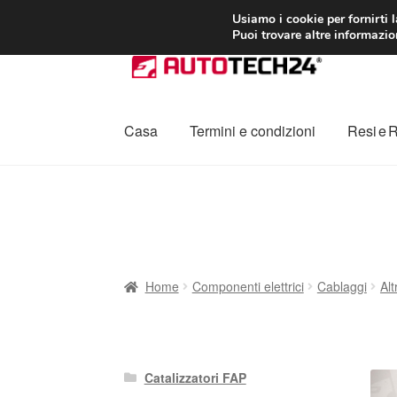
CONSEGNA da 7
Usiamo i cookie per fornirti 
Puoi trovare altre informazion
Vai
Vai
alla
al
navigazione
contenuto
Casa
Termini e condizioni
Resi e 
Home
Cestino
Chi siamo
Consegna
Contat
Procedura di Reclamo
Registratore di cass
Home
Componenti elettrici
Cablaggi
Alt
Catalizzatori FAP