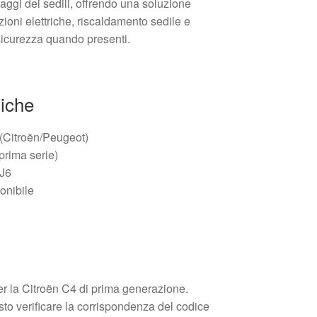
laggi dei sedili, offrendo una soluzione
azioni elettriche, riscaldamento sedile e
sicurezza quando presenti.
niche
s (Citroën/Peugeot)
prima serie)
9J6
onibile
er la Citroën C4 di prima generazione.
sto verificare la corrispondenza del codice