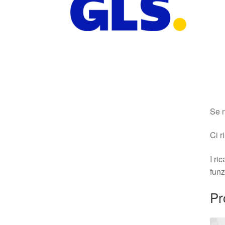
Se n
Ci r
I ri
funz
Pr