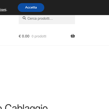
00 - 16:00
800 580 290
/
Accetta
ioni
.
Cerca:
Cerca
€
0.00
0 prodotti
o Cablaggio