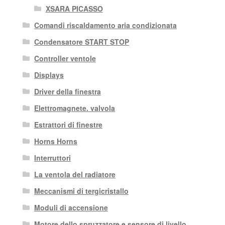
XSARA PICASSO
Comandi riscaldamento aria condizionata
Condensatore START STOP
Controller ventole
Displays
Driver della finestra
Elettromagnete. valvola
Estrattori di finestre
Horns Horns
Interruttori
La ventola del radiatore
Meccanismi di tergicristallo
Moduli di accensione
Motore dello spruzzatore e sensore di livello