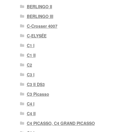
BERLINGO II
BERLINGO III
C-Crosser 4007
C-ELYSÉE
C1 I
C1 II
C2
C3 I
C3 II DS3
C3 Picasso
C4 I
C4 II
C4 PICASSO, C4 GRAND PICASSO