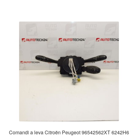
Comandi a leva Citroën Peugeot 96542562XT 6242H6