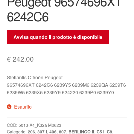
Peugeot 96574696XT
6242C6
Avvisa quando il prodotto è disponibile
€
242.00
Stellantis Citroën Peugeot
96574696XT 6242C6 6239Y5 6239M6 6239QA 6239T6
6239W5 6239X5 6239Y9 624220 6239P0 6239Y0
Esaurito
COD:
5013-A4_K32a M2623
Categorie:
206
,
307 I
,
406
,
807
,
BERLINGO II
,
C5 I
,
C8
,