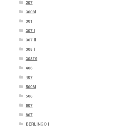
207
3008I
301
307 I
307 II
308 I
308T9
406
407
5008I
508
607
807
BERLINGO I