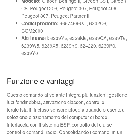
Modello:
Citroën Berlingo II, Citroën C5 I, Citroën
C8, Peugeot 206, Peugeot 307, Peugeot 406,
Peugeot 807, Peugeot Partner II
Codici prodotto:
96574696XT, 6242C6,
COM2000
Altri numeri:
6239Y5, 6239M6, 6239QA, 6239T6,
6239W5, 6239X5, 6239Y9, 624220, 6239P0,
6239Y0
Funzione e vantaggi
Questo comando al volante integra più funzioni: gestione
luci fendinebbia, attivazione clacson, controllo
tergicristalli (incluso sensore pioggia quando presente),
selezione e azionamento del computer di bordo,
interfaccia con il sistema ESP, controllo del cruise
control e comandi radio. Consolidando i comandi in un