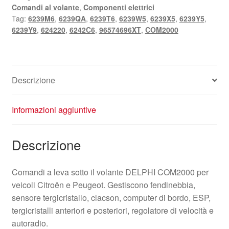
Comandi al volante
,
Componenti elettrici
Tag:
6239M6
,
6239QA
,
6239T6
,
6239W5
,
6239X5
,
6239Y5
,
6239Y9
,
624220
,
6242C6
,
96574696XT
,
COM2000
Descrizione
Informazioni aggiuntive
Descrizione
Comandi a leva sotto il volante DELPHI COM2000 per
veicoli Citroën e Peugeot. Gestiscono fendinebbia,
sensore tergicristallo, clacson, computer di bordo, ESP,
tergicristalli anteriori e posteriori, regolatore di velocità e
autoradio.