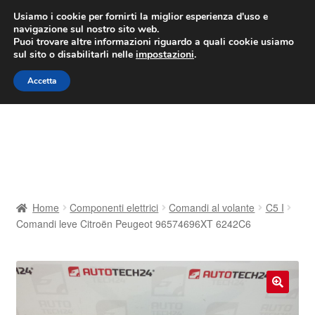
CONSEGNA da 7 EUR
Usiamo i cookie per fornirti la miglior esperienza d'uso e
navigazione sul nostro sito web.
Lun-Ven 9:00 - 16:00
800 580 290
/
Puoi trovare altre informazioni riguardo a quali cookie usiamo
sul sito o disabilitarli nelle
impostazioni
.
Vai
Vai
Menu
Accetta
alla
al
navigazione
contenuto
Home
Cestino
Chi siamo
Home
Componenti elettrici
Comandi al volante
C5 I
Comandi leve Citroën Peugeot 96574696XT 6242C6
Consegna
Contatto
🔍
Il mio account