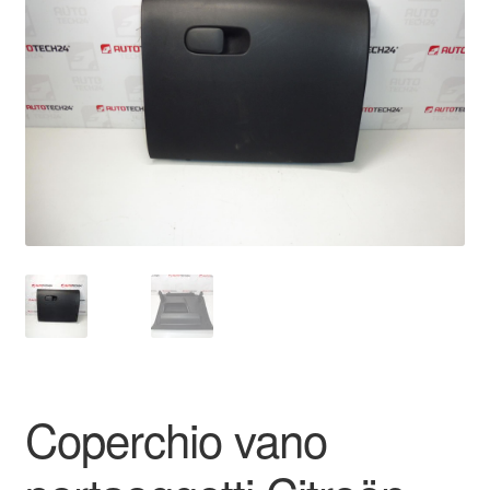
Pagamenti
Politica sulla riservatezza
Procedura di Reclamo
Registratore di cassa
Rimostranza
Spedizione in tutto il mondo
Termini e condizioni
Coperchio vano