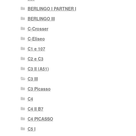
BERLINGO I PARTNER I
BERLINGO III
C-Crosser
C-Eliseo
C1 e 107
C2 e C3
C3 II (A51)
C3 III
C3 Picasso
C4
C4 II B7
C4 PICASSO
C5 I