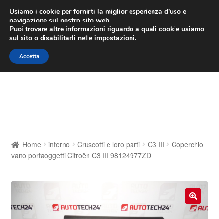
CONSEGNA da 7 EUR
Usiamo i cookie per fornirti la miglior esperienza d'uso e
navigazione sul nostro sito web.
Lun-Ven 9:00 - 16:00
800 580 290
/
Puoi trovare altre informazioni riguardo a quali cookie usiamo
sul sito o disabilitarli nelle
impostazioni
.
Vai
Vai
Menu
Accetta
alla
al
navigazione
contenuto
Home
Cestino
Chi siamo
Home
interno
Cruscotti e loro parti
C3 III
Coperchio
vano portaoggetti Citroën C3 III 98124977ZD
Consegna
Contatto
🔍
Il mio account