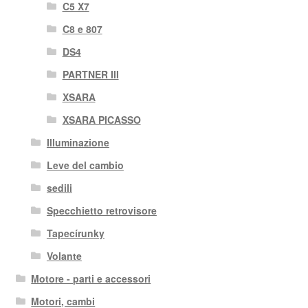
C5 X7
C8 e 807
DS4
PARTNER III
XSARA
XSARA PICASSO
Illuminazione
Leve del cambio
sedili
Specchietto retrovisore
Tapecírunky
Volante
Motore - parti e accessori
Motori, cambi