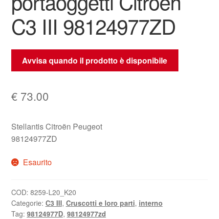
portaoggetti Citroën
C3 III 98124977ZD
Avvisa quando il prodotto è disponibile
€
73.00
Stellantis Citroën Peugeot
98124977ZD
Esaurito
COD:
8259-L20_K20
Categorie:
C3 III
,
Cruscotti e loro parti
,
interno
Tag:
98124977D
,
98124977zd