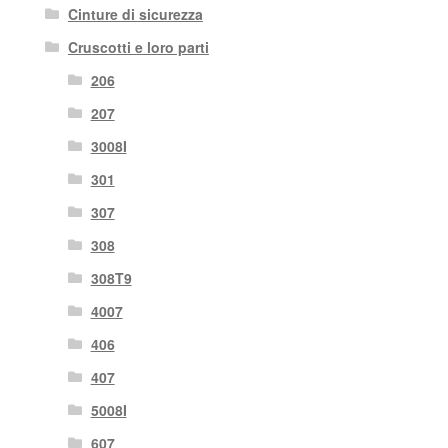
Cinture di sicurezza
Cruscotti e loro parti
206
207
3008I
301
307
308
308T9
4007
406
407
5008I
607