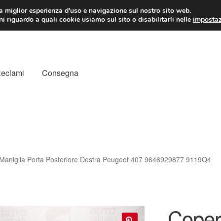
 EUR
Lun-Ven 9:
la miglior esperienza d'uso e navigazione sul nostro sito web.
i riguardo a quali cookie usiamo sul sito o disabilitarli nelle
impostaz
Reclami
Consegna
to
Il mio account
Pagamenti
Politica sulla riservatezza
a
Rimostranza
Spedizione in tutto il mondo
Termini e condizioni
Maniglia Porta Posteriore Destra Peugeot 407 9646929877 9119Q4
Coper