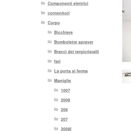
Componenti elettrici
contenitori
Corpo
Bicchiere
Bombolette sprayer
Bracci dei tergicristalli
fari
La porta si ferma
Maniglie
1007
2008
206
207
3008I