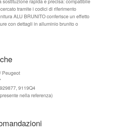
a sostituzione rapida e precisa: compatibile
rcato tramite i codici di riferimento
nitura ALU BRUNITO conferisce un effetto
ture con dettagli in alluminio brunito o
iche
 / Peugeot
7
46929877, 9119Q4
 presente nella referenza)
comandazioni