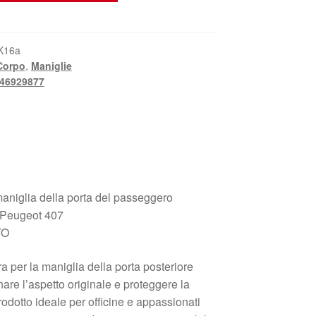
K16a
Corpo
,
Maniglie
46929877
maniglia della porta del passeggero
i Peugeot 407
TO
ra per la maniglia della porta posteriore
inare l’aspetto originale e proteggere la
rodotto ideale per officine e appassionati