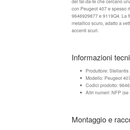
del fai-da-te che cercano un
con Peugeot 407 e spesso rice
9646929877 e 9119Q4. La fi
metallico scuro, adatto a vet
accenti scuri.
Informazioni tecn
Produttore: Stellantis
Modello: Peugeot 40
Codici prodotto: 96
Altri numeri: NFP (se
Montaggio e rac