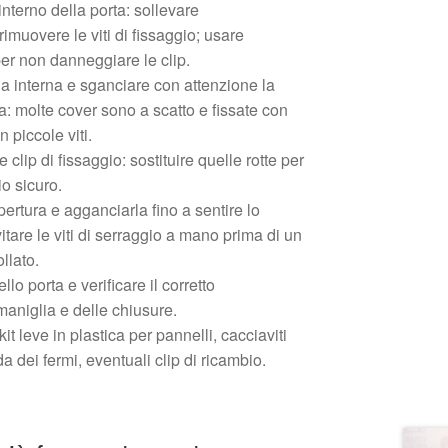
nterno della porta: sollevare
rimuovere le viti di fissaggio; usare
per non danneggiare le clip.
a interna e sganciare con attenzione la
: molte cover sono a scatto e fissate con
n piccole viti.
e clip di fissaggio: sostituire quelle rotte per
o sicuro.
ertura e agganciarla fino a sentire lo
vitare le viti di serraggio a mano prima di un
llato.
lo porta e verificare il corretto
aniglia e delle chiusure.
kit leve in plastica per pannelli, cacciaviti
a dei fermi, eventuali clip di ricambio.