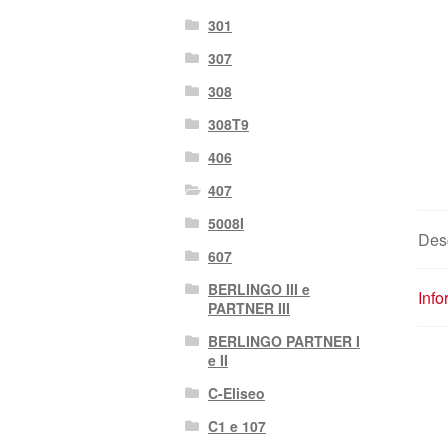
301
307
308
308T9
406
407
5008I
Des
607
BERLINGO III e
Info
PARTNER III
BERLINGO PARTNER I
e II
C-Eliseo
C1 e 107