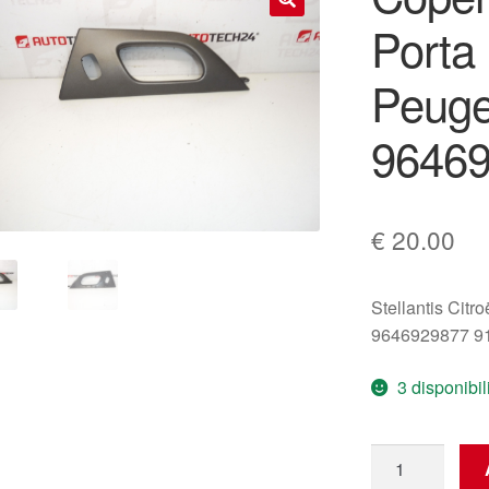
Porta 
🔍
Peuge
9646
€
20.00
Stellantis Citr
9646929877 9
3 disponibil
Copertura
Maniglia