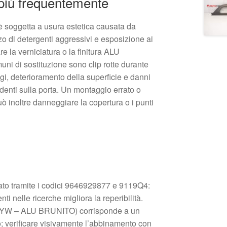
 più frequentemente
è soggetta a usura estetica causata da
lizzo di detergenti aggressivi e esposizione ai
e la verniciatura o la finitura ALU
i di sostituzione sono clip rotte durante
, deterioramento della superficie e danni
identi sulla porta. Un montaggio errato o
può inoltre danneggiare la copertura o i punti
ato tramite i codici 9646929877 e 9119Q4:
enti nelle ricerche migliora la reperibilità.
 (HYW – ALU BRUNITO) corrisponde a un
ro; verificare visivamente l’abbinamento con