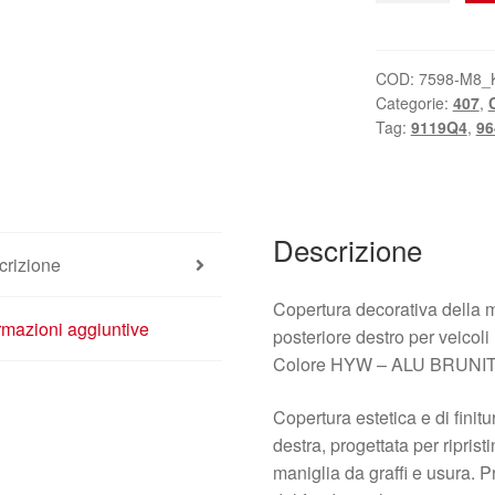
Porta
Posteriore
Destra
COD:
7598-M8_
Categorie:
407
,
Peugeot
Tag:
9119Q4
,
96
407
9646929877
9119Q4
quantità
Descrizione
crizione
Copertura decorativa della 
rmazioni aggiuntive
posteriore destro per veicol
Colore HYW – ALU BRUNI
Copertura estetica e di finitu
destra, progettata per riprist
maniglia da graffi e usura. P