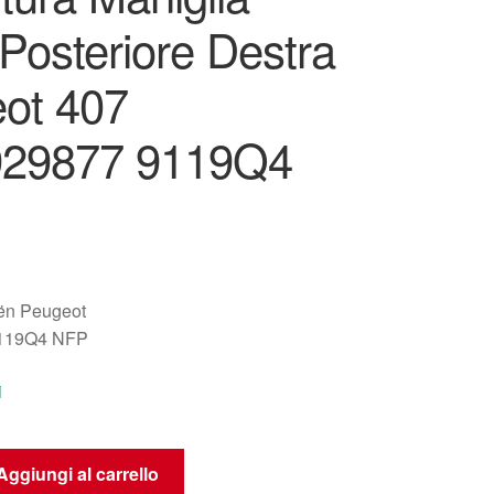
Posteriore Destra
ot 407
929877 9119Q4
oën Peugeot
119Q4 NFP
i
Aggiungi al carrello