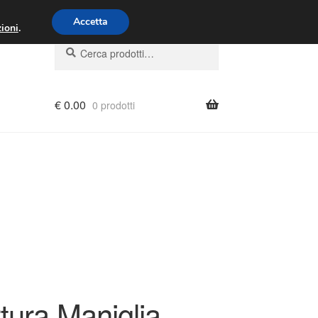
00 - 16:00
800 580 290
/
Accetta
ioni
.
Cerca:
Cerca
€
0.00
0 prodotti
tura Maniglia