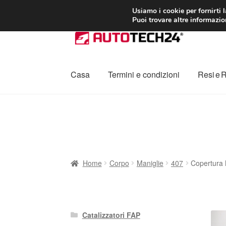
CONSEGNA da 7
Usiamo i cookie per fornirti 
Puoi trovare altre informazion
Vai
Vai
alla
al
navigazione
contenuto
Casa
Termini e condizioni
Resi e 
Home
Cestino
Chi siamo
Consegna
Contat
Procedura di Reclamo
Registratore di cass
Home
Corpo
Maniglie
407
Copertura 
Catalizzatori FAP