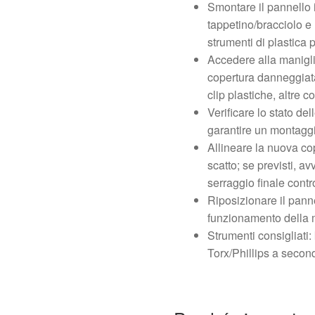
Smontare il pannello i
tappetino/bracciolo e 
strumenti di plastica 
Accedere alla manigli
copertura danneggiata
clip plastiche, altre co
Verificare lo stato dell
garantire un montaggi
Allineare la nuova cop
scatto; se previsti, av
serraggio finale contro
Riposizionare il pannel
funzionamento della m
Strumenti consigliati: 
Torx/Phillips a second