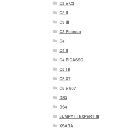
C2 e C3
C3 II
C3 III
C3 Picasso
C4
C4 II
C4 PICASSO
C5 I II
C5 X7
C8 e 807
DS3
DS4
JUMPY III EXPERT III
XSARA