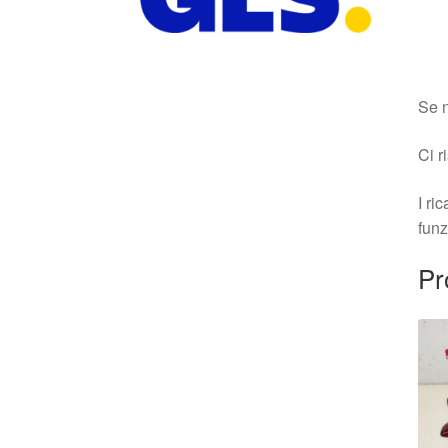
Se n
Ci r
I ri
funz
Pr