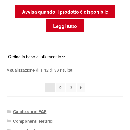
Avvisa quando il prodotto è disponibile
Leggi tutto
Ordina
Visualizzazione di 1-12 di 36 risultati
in
base
1
2
3
al
più
recente
Catalizzatori FAP
Componenti elettrici