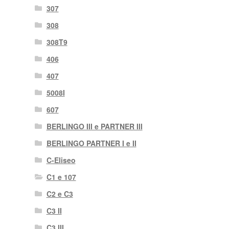
307
308
308T9
406
407
5008I
607
BERLINGO III e PARTNER III
BERLINGO PARTNER I e II
C-Eliseo
C1 e 107
C2 e C3
C3 II
C3 III