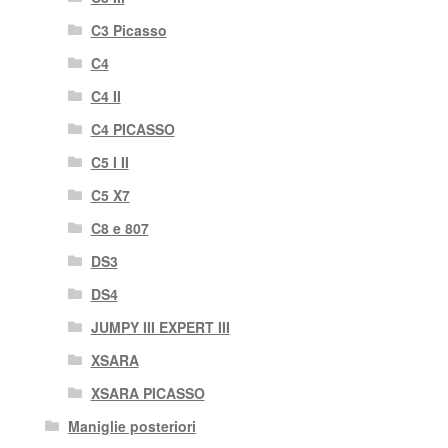
C3 Picasso
C4
C4 II
C4 PICASSO
C5 I II
C5 X7
C8 e 807
DS3
DS4
JUMPY III EXPERT III
XSARA
XSARA PICASSO
Maniglie posteriori