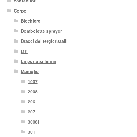
contenitori
Corpo
Bicchiere
Bombolette sprayer
Bracci dei tergicristalli
fari
La porta si ferma
Maniglie
1007
2008
206
207
3008I
301