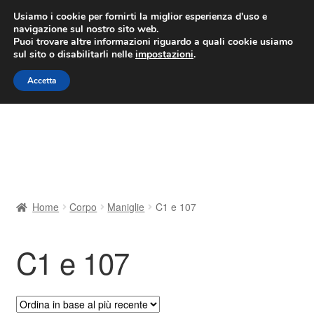
CONSEGNA da 7 EUR
Usiamo i cookie per fornirti la miglior esperienza d'uso e
navigazione sul nostro sito web.
Lun-Ven 9:00 - 16:00
800 580 290
/
Puoi trovare altre informazioni riguardo a quali cookie usiamo
sul sito o disabilitarli nelle
impostazioni
.
Vai
Vai
Menu
Accetta
alla
al
navigazione
contenuto
Home
Cestino
Chi siamo
Home
Corpo
Maniglie
C1 e 107
Consegna
C1 e 107
Contatto
Il mio account