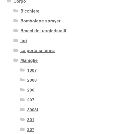
Corpo
Bicchiere
Bombolette sprayer
Bracci dei tergicristalli
fari
La porta si ferma
Maniglie
1007
2008
206
207
3008I
301
307