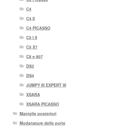
C4
C4 II
C4 PICASSO
C5 I II
C5 X7
C8 e 807
DS3
DS4
JUMPY III EXPERT III
XSARA
XSARA PICASSO
Maniglie posteriori
Modanature delle porte