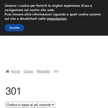
CONSEGNA da 7 EUR
Usiamo i cookie per fornirti la miglior esperienza d'uso e
navigazione sul nostro sito web.
Lun-Ven 9:00 - 16:00
800 580 290
/
Puoi trovare altre informazioni riguardo a quali cookie usiamo
sul sito o disabilitarli nelle
impostazioni
.
Vai
Vai
Menu
Accetta
alla
al
navigazione
contenuto
Home
Cestino
Chi siamo
Home
Corpo
Maniglie
301
Consegna
301
Contatto
Il mio account