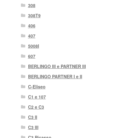
308
308T9
406
407
5008I
607
BERLINGO III e PARTNER III
BERLINGO PARTNER I e II
C-Eliseo
C1 e 107
C2 e C3
C3 II
C3 III
C3 Picasso