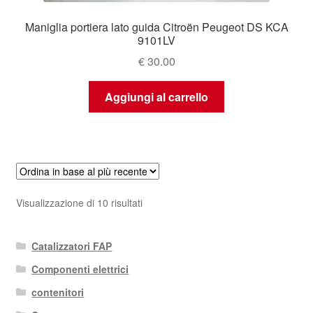
Maniglia portiera lato guida Citroën Peugeot DS KCA
9101LV
€
30.00
Aggiungi al carrello
Ordina
Visualizzazione di 10 risultati
in
base
Catalizzatori FAP
al
più
Componenti elettrici
recente
contenitori