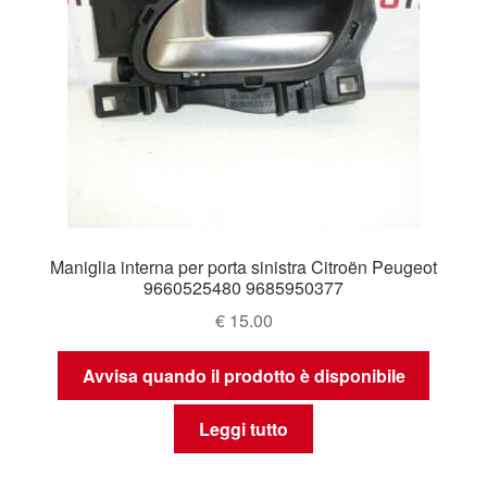
Maniglia interna per porta sinistra Citroën Peugeot
9660525480 9685950377
€
15.00
Avvisa quando il prodotto è disponibile
Leggi tutto