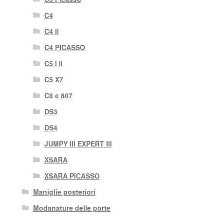
C4
C4 II
C4 PICASSO
C5 I II
C5 X7
C8 e 807
DS3
DS4
JUMPY III EXPERT III
XSARA
XSARA PICASSO
Maniglie posteriori
Modanature delle porte