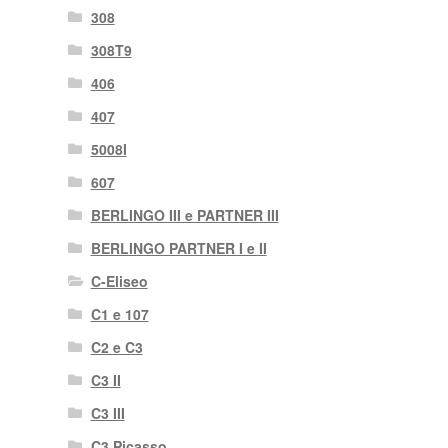
308
308T9
406
407
5008I
607
BERLINGO III e PARTNER III
BERLINGO PARTNER I e II
C-Eliseo
C1 e 107
C2 e C3
C3 II
C3 III
C3 Picasso