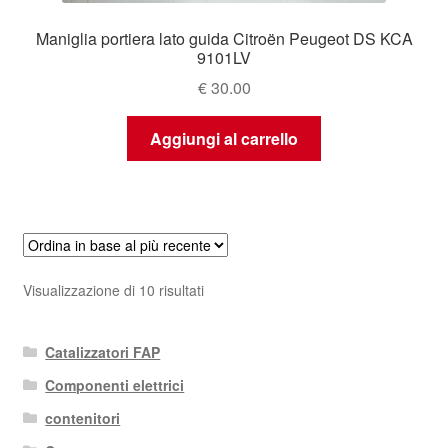
Maniglia portiera lato guida Citroën Peugeot DS KCA
9101LV
€
30.00
Aggiungi al carrello
Ordina
Visualizzazione di 10 risultati
in
base
Catalizzatori FAP
al
più
Componenti elettrici
recente
contenitori