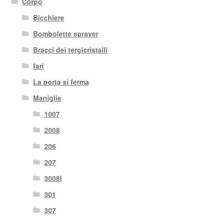
Corpo
Bicchiere
Bombolette sprayer
Bracci dei tergicristalli
fari
La porta si ferma
Maniglie
1007
2008
206
207
3008I
301
307