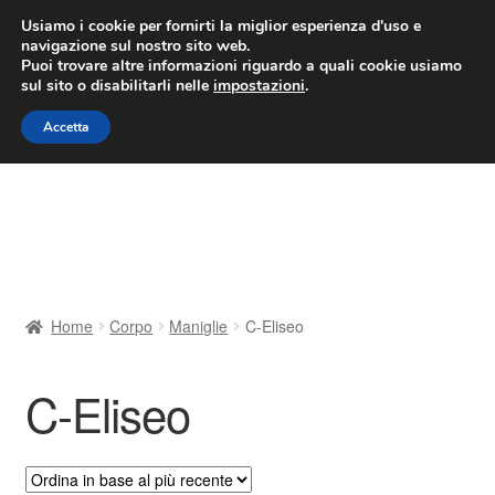
CONSEGNA da 7 EUR
Usiamo i cookie per fornirti la miglior esperienza d'uso e
navigazione sul nostro sito web.
Lun-Ven 9:00 - 16:00
800 580 290
/
Puoi trovare altre informazioni riguardo a quali cookie usiamo
sul sito o disabilitarli nelle
impostazioni
.
Vai
Vai
Menu
Accetta
alla
al
navigazione
contenuto
Home
Cestino
Chi siamo
Home
Corpo
Maniglie
C-Eliseo
Consegna
C-Eliseo
Contatto
Il mio account