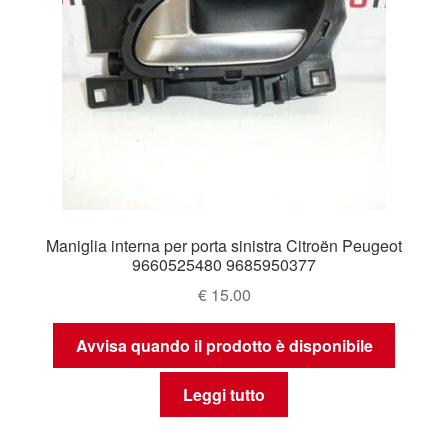
Maniglia interna per porta sinistra Citroën Peugeot
9660525480 9685950377
€
15.00
Avvisa quando il prodotto è disponibile
Leggi tutto