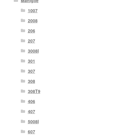
Maniglie
1007
2008
206
207
3008I
301
307
308
308T9
406
407
5008I
607