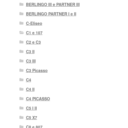
BERLINGO III e PARTNER III
BERLINGO PARTNER I e II
C-Eliseo
C1 e 107
C2 e C3
C3 II
C3 III
C3 Picasso
C4
C4 II
C4 PICASSO
C5 I II
C5 X7
C8 e 807