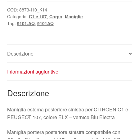
ELX
Citroën
COD:
8873-I10_K14
Categorie:
C1 e 107
,
Corpo
,
Maniglie
C1
Tag:
9101.AQ
,
9101AQ
Peugeot
107
9101AQ
quantità
Descrizione
Informazioni aggiuntive
Descrizione
Maniglia esterna posteriore sinistra per CITROËN C1 e
PEUGEOT 107, colore ELX – vernice Blu Electra
Maniglia portiera posteriore sinistra compatibile con