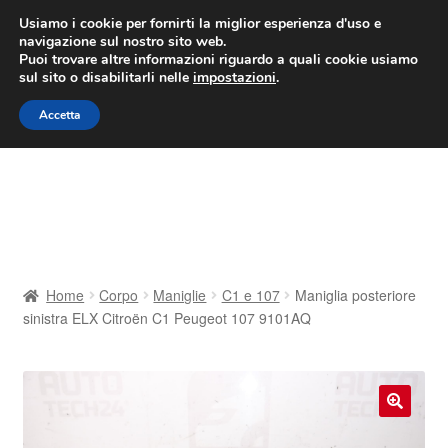
CONSEGNA da 7 EUR
Usiamo i cookie per fornirti la miglior esperienza d'uso e
navigazione sul nostro sito web.
Lun-Ven 9:00 - 16:00
800 580 290
/
Puoi trovare altre informazioni riguardo a quali cookie usiamo
sul sito o disabilitarli nelle
impostazioni
.
Vai
Vai
Menu
Accetta
alla
al
navigazione
contenuto
Home
Cestino
Chi siamo
Home
Corpo
Maniglie
C1 e 107
Maniglia posteriore
sinistra ELX Citroën C1 Peugeot 107 9101AQ
Consegna
Contatto
🔍
Il mio account