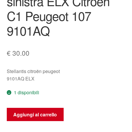
sinistra ELX Citroën
C1 Peugeot 107
9101AQ
€
30.00
Stellantis citroën peugeot
9101AQ ELX
1 disponibili
Maniglia
Aggiungi al carrello
posteriore
sinistra