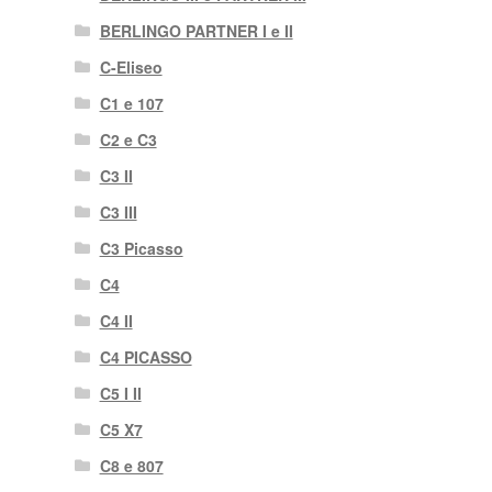
BERLINGO PARTNER I e II
C-Eliseo
C1 e 107
C2 e C3
C3 II
C3 III
C3 Picasso
C4
C4 II
C4 PICASSO
C5 I II
C5 X7
C8 e 807