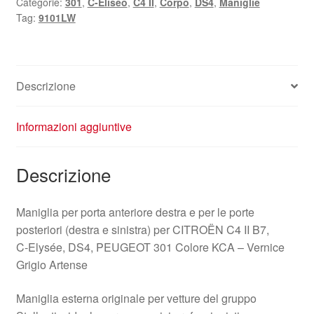
Categorie:
301
,
C-Eliseo
,
C4 II
,
Corpo
,
DS4
,
Maniglie
KCA
Tag:
9101LW
9101LW
quantità
Descrizione
Informazioni aggiuntive
Descrizione
Maniglia per porta anteriore destra e per le porte
posteriori (destra e sinistra) per CITROËN C4 II B7,
C‑Elysée, DS4, PEUGEOT 301 Colore KCA – Vernice
Grigio Artense
Maniglia esterna originale per vetture del gruppo