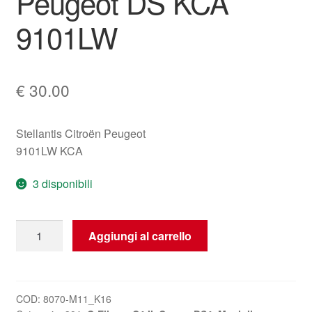
Peugeot DS KCA
9101LW
€
30.00
Stellantis Citroën Peugeot
9101LW KCA
3 disponibili
Maniglia
Aggiungi al carrello
Porta
Citroën
Peugeot
DS
COD:
8070-M11_K16