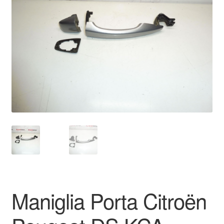
Pagamenti
Politica sulla riservatezza
Procedura di Reclamo
Registratore di cassa
Rimostranza
Spedizione in tutto il mondo
Termini e condizioni
Maniglia Porta Citroën