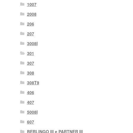
1007
2008
206
207
3008I
301
307
308
308T9
406
407
5008I
607
BERLINGO III e PARTNER III