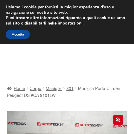
CONSEGNA da 7 EUR
Usiamo i cookie per fornirti la miglior esperienza d'uso e
navigazione sul nostro sito web.
Lun-Ven 9:00 - 16:00
800 580 290
/
Puoi trovare altre informazioni riguardo a quali cookie usiamo
sul sito o disabilitarli nelle
impostazioni
.
Vai
Vai
Menu
Accetta
alla
al
navigazione
contenuto
Home
Cestino
Chi siamo
Home
Corpo
Maniglie
301
Maniglia Porta Citroën
Peugeot DS KCA 9101LW
Consegna
Contatto
🔍
Il mio account