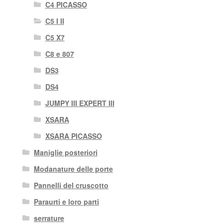
C4 PICASSO
C5 I II
C5 X7
C8 e 807
DS3
DS4
JUMPY III EXPERT III
XSARA
XSARA PICASSO
Maniglie posteriori
Modanature delle porte
Pannelli del cruscotto
Paraurti e loro parti
serrature