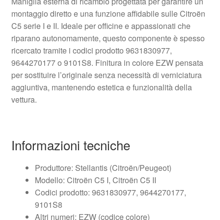
Maniglia esterna di ricambio progettata per garantire un
montaggio diretto e una funzione affidabile sulle Citroën
C5 serie I e II. Ideale per officine e appassionati che
riparano autonomamente, questo componente è spesso
ricercato tramite i codici prodotto 9631830977,
9644270177 o 9101S8. Finitura in colore EZW pensata
per sostituire l’originale senza necessità di verniciatura
aggiuntiva, mantenendo estetica e funzionalità della
vettura.
Informazioni tecniche
Produttore: Stellantis (Citroën/Peugeot)
Modello: Citroën C5 I, Citroën C5 II
Codici prodotto: 9631830977, 9644270177,
9101S8
Altri numeri: EZW (codice colore)