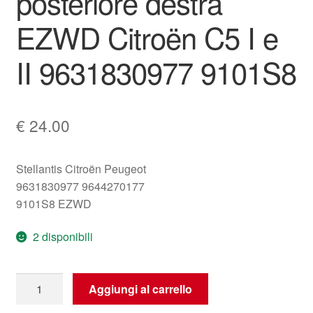
posteriore destra
EZWD Citroën C5 I e
II 9631830977 9101S8
€
24.00
Stellantis Citroën Peugeot
9631830977 9644270177
9101S8 EZWD
2 disponibili
Maniglia
Aggiungi al carrello
della