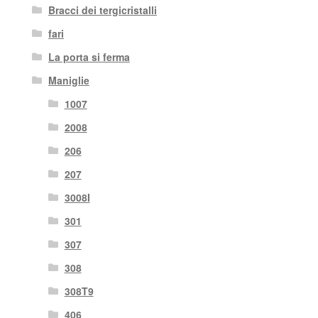
Bracci dei tergicristalli
fari
La porta si ferma
Maniglie
1007
2008
206
207
3008I
301
307
308
308T9
406