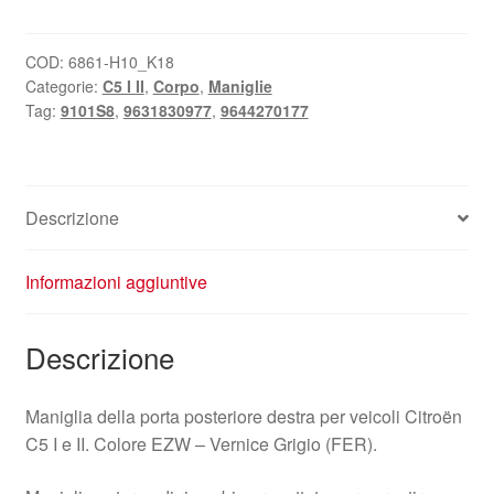
portiera
posteriore
destra
COD:
6861-H10_K18
Categorie:
C5 I II
,
Corpo
,
Maniglie
EZWD
Tag:
9101S8
,
9631830977
,
9644270177
Citroën
C5
I
e
Descrizione
II
9631830977
9101S8
Informazioni aggiuntive
quantità
Descrizione
Maniglia della porta posteriore destra per veicoli Citroën
C5 I e II. Colore EZW – Vernice Grigio (FER).