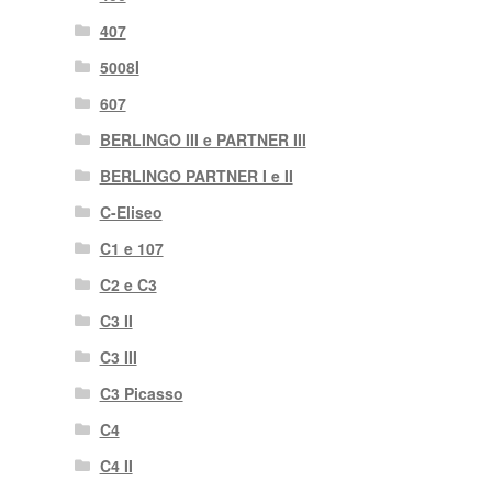
407
5008I
607
BERLINGO III e PARTNER III
BERLINGO PARTNER I e II
C-Eliseo
C1 e 107
C2 e C3
C3 II
C3 III
C3 Picasso
C4
C4 II