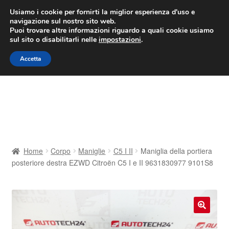
CONSEGNA da 7 EUR
Usiamo i cookie per fornirti la miglior esperienza d'uso e
navigazione sul nostro sito web.
Lun-Ven 9:00 - 16:00
800 580 290
/
Puoi trovare altre informazioni riguardo a quali cookie usiamo
sul sito o disabilitarli nelle
impostazioni
.
Vai
Vai
Menu
Accetta
alla
al
navigazione
contenuto
Home
Cestino
Chi siamo
Home
Corpo
Maniglie
C5 I II
Maniglia della portiera
posteriore destra EZWD Citroën C5 I e II 9631830977 9101S8
Consegna
Contatto
🔍
Il mio account