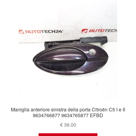
Maniglia anteriore sinistra della porta Citroën C5 I e II
9634766877 9634765877 EFBD
€
36.00