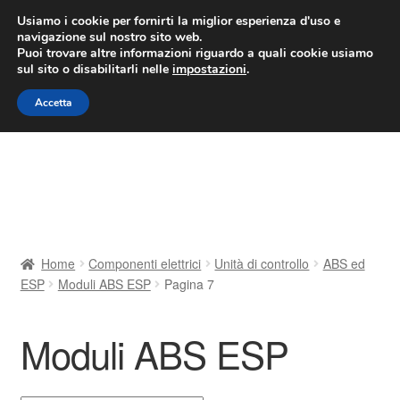
CONSEGNA da 7 EUR
Usiamo i cookie per fornirti la miglior esperienza d'uso e
navigazione sul nostro sito web.
Lun-Ven 9:00 - 16:00
800 580 290
/
Puoi trovare altre informazioni riguardo a quali cookie usiamo
sul sito o disabilitarli nelle
impostazioni
.
Vai
Vai
Menu
Accetta
alla
al
navigazione
contenuto
Home
Cestino
Chi siamo
Home
Componenti elettrici
Unità di controllo
ABS ed
ESP
Moduli ABS ESP
Pagina 7
Consegna
Contatto
Moduli ABS ESP
Il mio account