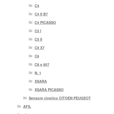
C4
C4 II B7
C4 PICASSO
C5 I
C5 II
C5 X7
C6
C8 e 807
N. 1
XSARA
XSARA PICASSO
Sensore cinetico CITOEN PEUGEOT
AFIL