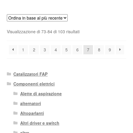
Ordina
Visualizzazione di 73-84 di 103 risultati
in
base
1
2
3
4
5
6
7
8
9
al
più
recente
Catalizzatori FAP
Componenti elettrici
Alette di aspirazione
alternatori
Altoparlanti
Altri driver e switch
altro