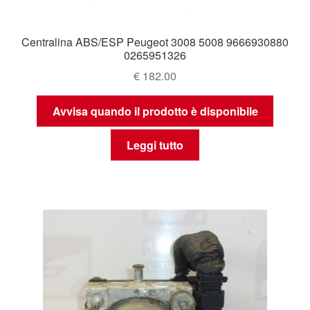
Centralina ABS/ESP Peugeot 3008 5008 9666930880
0265951326
€
182.00
Avvisa quando il prodotto è disponibile
Leggi tutto