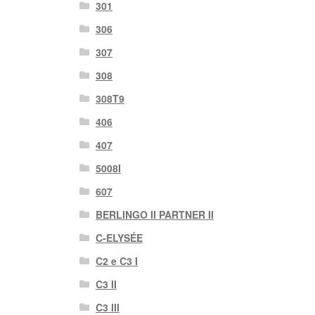
301
306
307
308
308T9
406
407
5008I
607
BERLINGO II PARTNER II
C-ELYSÉE
C2 e C3 I
C3 II
C3 III