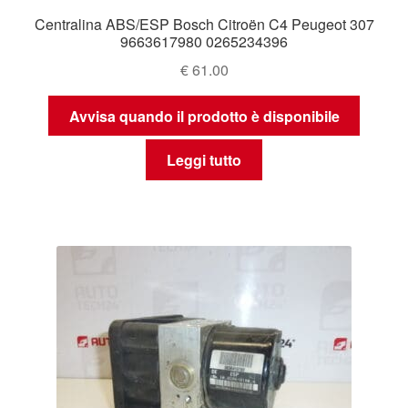
Centralina ABS/ESP Bosch Citroën C4 Peugeot 307
9663617980 0265234396
€
61.00
Avvisa quando il prodotto è disponibile
Leggi tutto