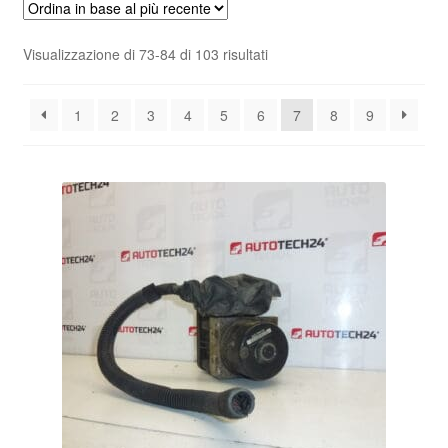
Pagamenti
Ordina
Visualizzazione di 73-84 di 103 risultati
in
Politica sulla riservatezza
base
1
2
3
4
5
6
7
8
9
al
Procedura di Reclamo
più
recente
Registratore di cassa
Rimostranza
Spedizione in tutto il mondo
Termini e condizioni