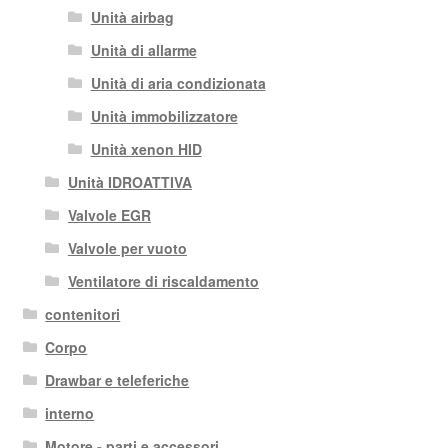
Unità airbag
Unità di allarme
Unità di aria condizionata
Unità immobilizzatore
Unità xenon HID
Unità IDROATTIVA
Valvole EGR
Valvole per vuoto
Ventilatore di riscaldamento
contenitori
Corpo
Drawbar e teleferiche
interno
Motore - parti e accessori