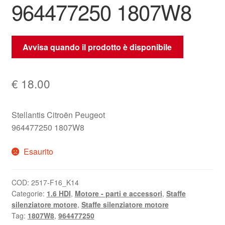
964477250 1807W8
Avvisa quando il prodotto è disponibile
€
18.00
Stellantis Citroën Peugeot
964477250 1807W8
Esaurito
COD:
2517-F16_K14
Categorie:
1.6 HDI
,
Motore - parti e accessori
,
Staffe
silenziatore motore
,
Staffe silenziatore motore
Tag:
1807W8
,
964477250