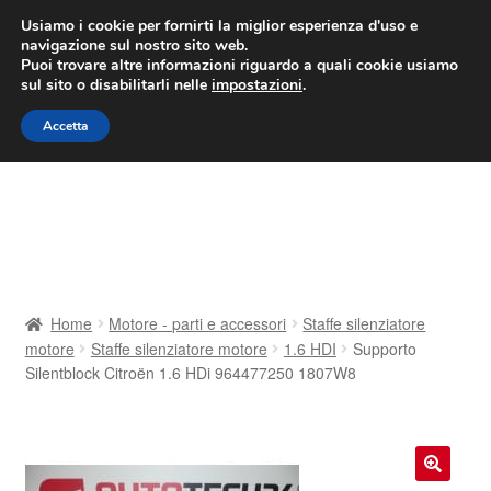
CONSEGNA da 7 EUR
Usiamo i cookie per fornirti la miglior esperienza d'uso e
navigazione sul nostro sito web.
Lun-Ven 9:00 - 16:00
800 580 290
/
Puoi trovare altre informazioni riguardo a quali cookie usiamo
sul sito o disabilitarli nelle
impostazioni
.
Vai
Vai
Menu
Accetta
alla
al
navigazione
contenuto
Home
Cestino
Chi siamo
Home
Motore - parti e accessori
Staffe silenziatore
motore
Staffe silenziatore motore
1.6 HDI
Supporto
Consegna
Silentblock Citroën 1.6 HDi 964477250 1807W8
Contatto
Il mio account