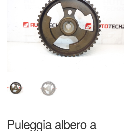
🔍
Pagamenti
Politica sulla riservatezza
Procedura di Reclamo
Registratore di cassa
Rimostranza
Spedizione in tutto il mondo
Termini e condizioni
Puleggia albero a