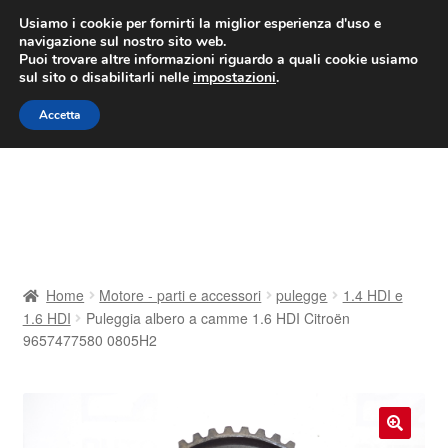
CONSEGNA da 7 EUR
Usiamo i cookie per fornirti la miglior esperienza d'uso e
navigazione sul nostro sito web.
Lun-Ven 9:00 - 16:00
800 580 290
/
Puoi trovare altre informazioni riguardo a quali cookie usiamo
sul sito o disabilitarli nelle
impostazioni
.
Vai
Vai
Menu
Accetta
alla
al
navigazione
contenuto
Home
Cestino
Chi siamo
Home
Motore - parti e accessori
pulegge
1.4 HDI e
1.6 HDI
Puleggia albero a camme 1.6 HDI Citroën
Consegna
9657477580 0805H2
Contatto
Il mio account