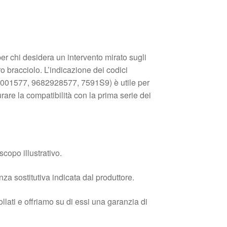
r chi desidera un intervento mirato sugli
ero bracciolo. L’indicazione dei codici
001577, 9682928577, 7591S9) è utile per
urare la compatibilità con la prima serie dei
copo illustrativo.
enza sostitutiva indicata dal produttore.
llati e offriamo su di essi una garanzia di