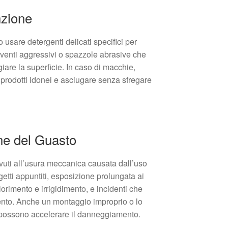
nzione
o usare detergenti delicati specifici per
lventi aggressivi o spazzole abrasive che
are la superficie. In caso di macchie,
prodotti idonei e asciugare senza sfregare
e del Guasto
dovuti all’usura meccanica causata dall’uso
etti appuntiti, esposizione prolungata ai
orimento e irrigidimento, e incidenti che
mento. Anche un montaggio improprio o lo
o possono accelerare il danneggiamento.