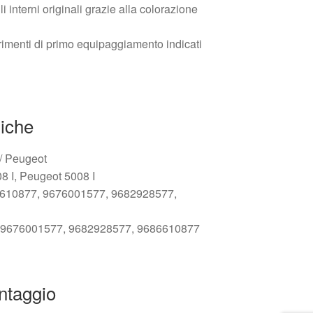
i interni originali grazie alla colorazione
erimenti di primo equipaggiamento indicati
niche
 / Peugeot
8 I, Peugeot 5008 I
86610877, 9676001577, 9682928577,
9, 9676001577, 9682928577, 9686610877
ontaggio