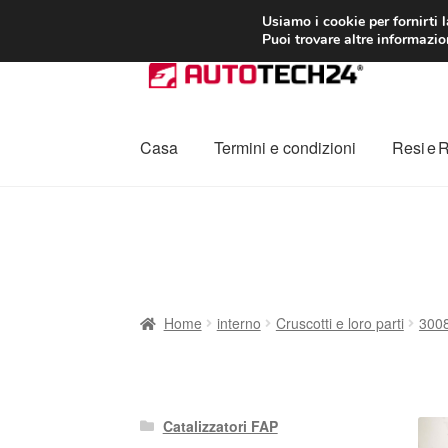
CONSEGNA da 7
Usiamo i cookie per fornirti 
Puoi trovare altre informazion
Vai
Vai
alla
al
navigazione
contenuto
Casa
Termini e condizioni
Resi e 
Home
Cestino
Chi siamo
Consegna
Contat
Procedura di Reclamo
Registratore di cass
Home
interno
Cruscotti e loro parti
3008
Catalizzatori FAP