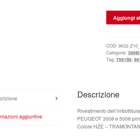
Rivestimento
Aggiungi al
Bracciolo
Della
Console
Centrale
COD:
9632-Z10
Categorie:
3008I
Peugeot
Tag:
7591S9
,
96
3008
5008
9686610877
7591S9
Descrizione
quantità
crizione
Rivestimento dell’imbottitura
rmazioni aggiuntive
PEUGEOT 3008 e 5008 prim
Colore HZE – TRAMONTA