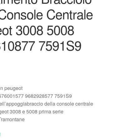
 Console Centrale
ot 3008 5008
10877 7591S9
oën peugeot
676001577 9682928577 7591S9
ell’appoggiabraccio della console centrale
ugeot 3008 e 5008 prima serie
Tramontane
i