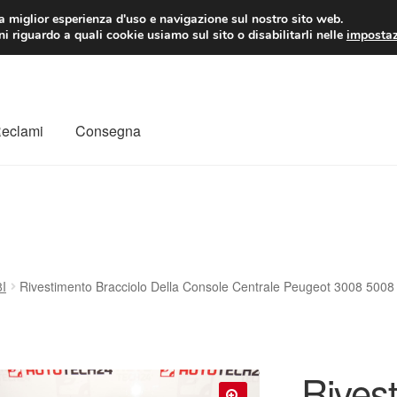
 EUR
Lun-Ven 9:
la miglior esperienza d'uso e navigazione sul nostro sito web.
i riguardo a quali cookie usiamo sul sito o disabilitarli nelle
impostaz
Reclami
Consegna
to
Il mio account
Pagamenti
Politica sulla riservatezza
a
Rimostranza
Spedizione in tutto il mondo
Termini e condizioni
I
Rivestimento Bracciolo Della Console Centrale Peugeot 3008 50
Rives