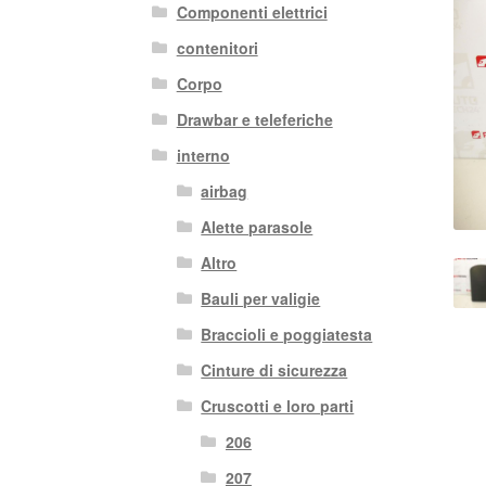
Componenti elettrici
contenitori
Corpo
Drawbar e teleferiche
interno
airbag
Alette parasole
Altro
Bauli per valigie
Braccioli e poggiatesta
Cinture di sicurezza
Cruscotti e loro parti
206
207