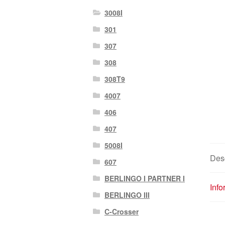
3008I
301
307
308
308T9
4007
406
407
5008I
Des
607
BERLINGO I PARTNER I
Info
BERLINGO III
C-Crosser