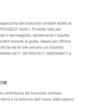
appezzeria del bracciolo centrale adatto ai
EUGEOT 5008 I. Prodotto utile per
urato o danneggiato, ripristinando l’aspetto
comfort durante la guida. Ideale per officine
 del fai-da-te che cercano un ricambio
nti 9686610877, 9676001577, 9682928577 e
one
e la morbidezza del bracciolo centrale.
interna e la schiuma dall’usura, dallo sporco