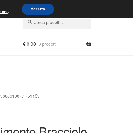
00 - 16:00
800 580 290
/
Accetta
ioni
.
Cerca:
Cerca
€
0.00
0 prodotti
08 9686610877 7591S9
timento Bracciolo