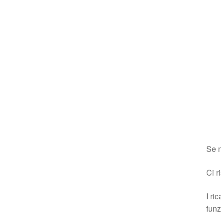
Se n
Ci r
I ri
funz