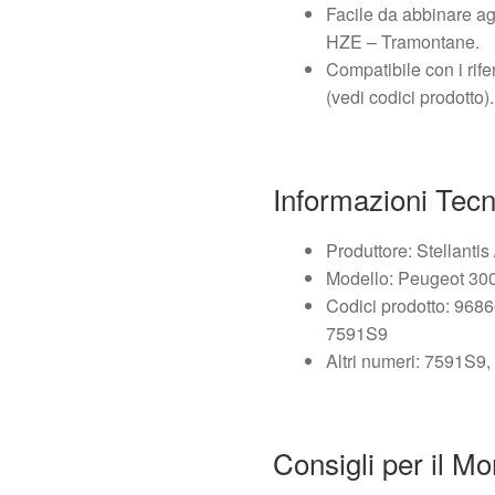
Facile da abbinare agl
HZE – Tramontane.
Compatibile con i rif
(vedi codici prodotto).
Informazioni Tec
Produttore: Stellantis
Modello: Peugeot 300
Codici prodotto: 96
7591S9
Altri numeri: 7591S
Consigli per il M