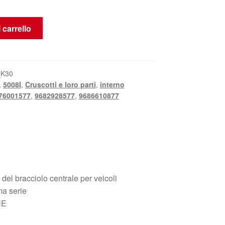
 carrello
_K30
,
5008I
,
Cruscotti e loro parti
,
interno
76001577
,
9682928577
,
9686610877
 del bracciolo centrale per veicoli
a serie
NE