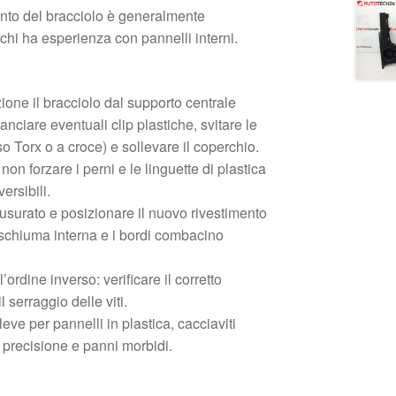
ento del bracciolo è generalmente
hi ha esperienza con pannelli interni.
one il bracciolo dal supporto centrale
nciare eventuali clip plastiche, svitare le
sso Torx o a croce) e sollevare il coperchio.
non forzare i perni e le linguette di plastica
versibili.
o usurato e posizionare il nuovo rivestimento
schiuma interna e i bordi combacino
rdine inverso: verificare il corretto
l serraggio delle viti.
leve per pannelli in plastica, cacciaviti
i precisione e panni morbidi.