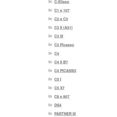
C-Eliseo
C1 e 107
C2 e C3
C3 II (A51)
C3 III
C3 Picasso
C4
C4 II B7
C4 PICASSO
C5 I
C5 X7
C8 e 807
DS4
PARTNER III