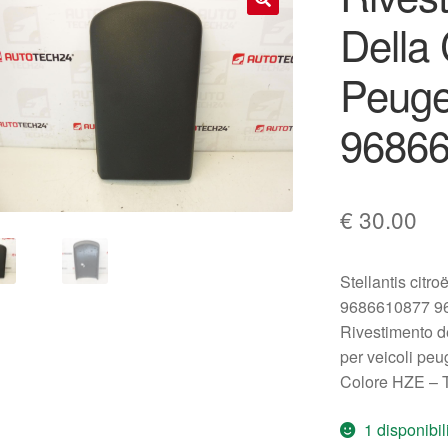
Della
🔍
Peuge
96866
€
30.00
Stellantis citr
9686610877 9
Rivestimento d
per veicoli pe
Colore HZE – 
1 disponibil