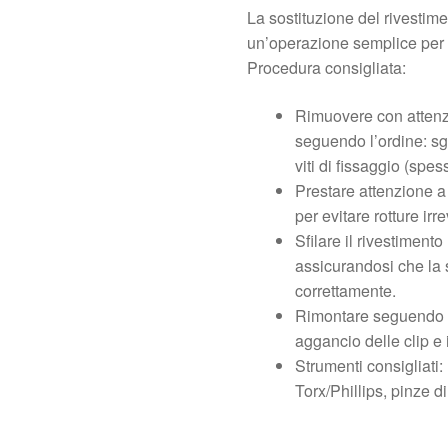
La sostituzione del rivestim
un’operazione semplice per c
Procedura consigliata:
Rimuovere con attenzi
seguendo l’ordine: sga
viti di fissaggio (spe
Prestare attenzione a 
per evitare rotture irre
Sfilare il rivestiment
assicurandosi che la 
correttamente.
Rimontare seguendo l’o
aggancio delle clip e i
Strumenti consigliati: 
Torx/Phillips, pinze d