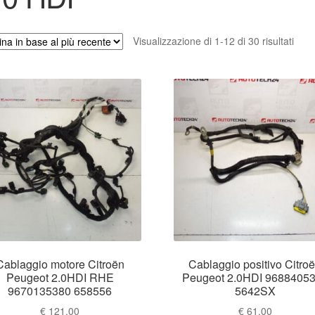
Ordi
Visualizzazione di 1-12 di 30 risultati
in
base
al
più
rece
Cablaggio motore Citroën
Cablaggio positivo Citro
Peugeot 2.0HDI RHE
Peugeot 2.0HDI 9688405
9670135380 658556
5642SX
€
121.00
€
61.00