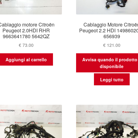
Cablaggio motore Citroën
Cablaggio Motore Citroë
Peugeot 2.0HDI RHR
Peugeot 2.2 HDI 1498602
9663641780 5642QZ
656939
€
73.00
€
121.00
Aggiungi al carrello
Avvisa quando il prodotto
disponibile
Leggi tutto