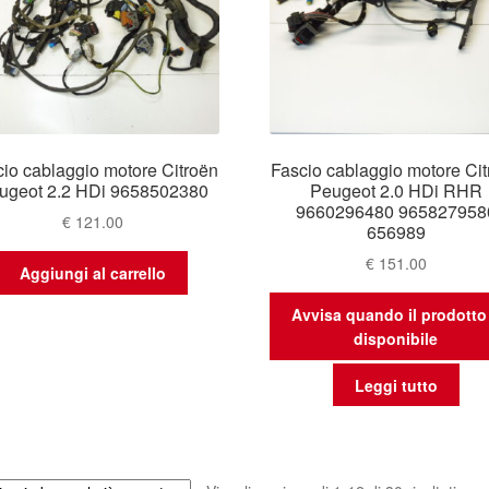
io cablaggio motore Citroën
Fascio cablaggio motore Ci
ugeot 2.2 HDi 9658502380
Peugeot 2.0 HDi RHR
9660296480 965827958
€
121.00
656989
€
151.00
Aggiungi al carrello
Avvisa quando il prodotto
disponibile
Leggi tutto