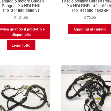
Cablaggio motore Citroën
Fascio positivo Citroën Peu
Peugeot 2.0 HDI RHK
2.0 HDi RHR 14011821
1401301980 6569NT
1401441580 5642SP
€
121.00
€
73.00
vvisa quando il prodotto è
Aggiungi al carrello
disponibile
Leggi tutto