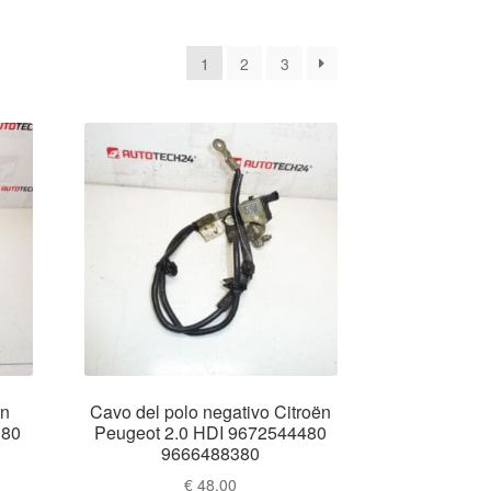
na
1
2
3
nte
ën
Cavo del polo negativo Citroën
380
Peugeot 2.0 HDI 9672544480
9666488380
€
48.00