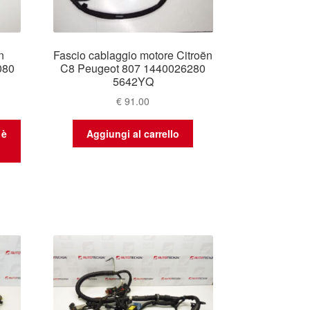
n
Fascio cablaggio motore Citroën
080
C8 Peugeot 807 1440026280
5642YQ
€
91.00
 è
Aggiungi al carrello