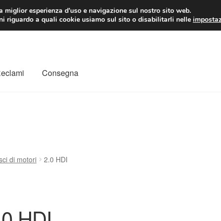
 EUR
Lun-Ven 9:
la miglior esperienza d'uso e navigazione sul nostro sito web.
i riguardo a quali cookie usiamo sul sito o disabilitarli nelle
impostaz
Reclami
Consegna
to
Il mio account
Pagamenti
Politica sulla riservatezza
a
Rimostranza
Spedizione in tutto il mondo
Termini e condizioni
ci di motori
2.0 HDI
.0 HDI