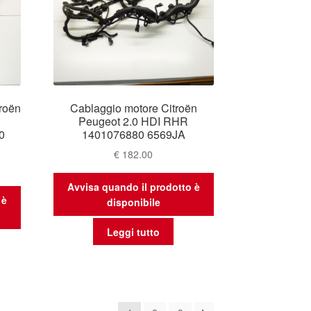
troën
Cablaggio motore Citroën
Peugeot 2.0 HDI RHR
0
1401076880 6569JA
€
182.00
Avvisa quando il prodotto è
 è
disponibile
Leggi tutto