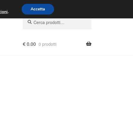
00 - 16:00
800 580 290
/
Accetta
ioni
.
Cerca:
Cerca
€
0.00
0 prodotti