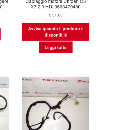
geot
Cablaggio motore Citroën C5
80
X7 2.0 HDI 9663479480
€
91.00
Avvisa quando il prodotto è
disponibile
Leggi tutto