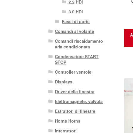
2.2 HDI
3.0 HDI
Fasci di porte
Comandi al volante
A
Comandi riscaldamento
aria condizionata
Condensatore START
STOP
Controller ventole
Displays
Driver della finestra
Elettromagnete. valvola
Estrattori di finestre
Horns Horns
Interruttori