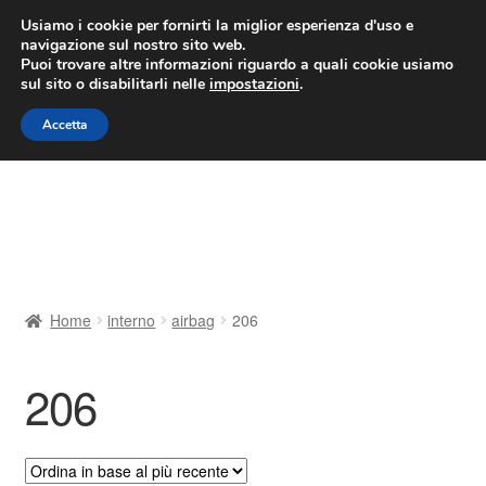
CONSEGNA da 7 EUR
Usiamo i cookie per fornirti la miglior esperienza d'uso e
navigazione sul nostro sito web.
Lun-Ven 9:00 - 16:00
800 580 290
/
Puoi trovare altre informazioni riguardo a quali cookie usiamo
sul sito o disabilitarli nelle
impostazioni
.
Vai
Vai
Menu
Accetta
alla
al
navigazione
contenuto
Home
Cestino
Chi siamo
Home
interno
airbag
206
Consegna
206
Contatto
Il mio account