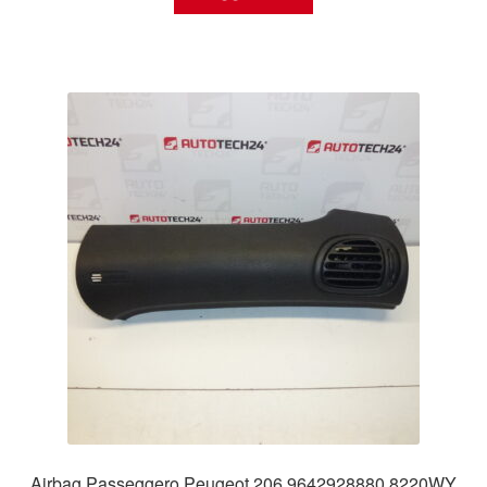
Airbag Passeggero Peugeot 206 9642928880 8220WY