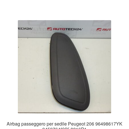
Airbag passeggero per sedile Peugeot 206 96498617YK