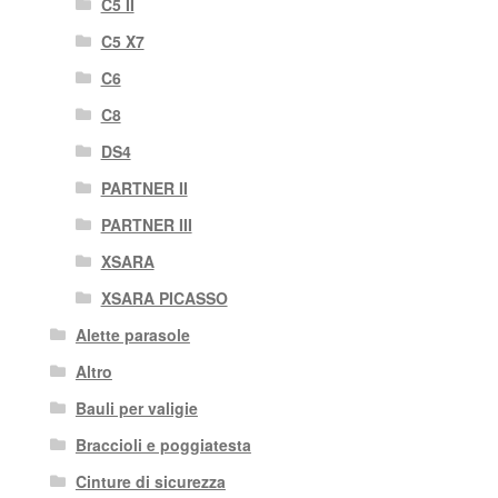
C5 II
C5 X7
C6
C8
DS4
PARTNER II
PARTNER III
XSARA
XSARA PICASSO
Alette parasole
Altro
Bauli per valigie
Braccioli e poggiatesta
Cinture di sicurezza