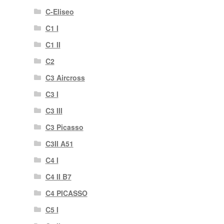
C-Eliseo
C1 I
C1 II
C2
C3 Aircross
C3 I
C3 III
C3 Picasso
C3II A51
C4 I
C4 II B7
C4 PICASSO
C5 I