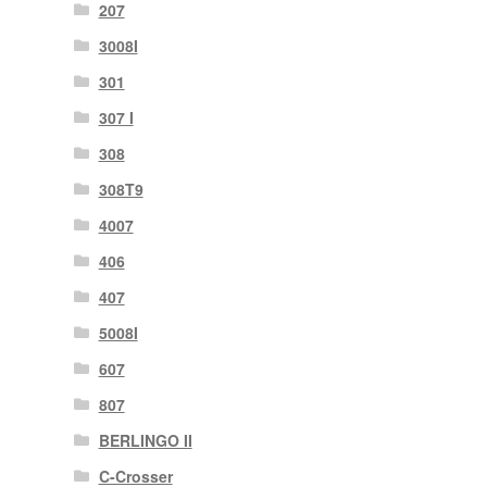
207
3008I
301
307 I
308
308T9
4007
406
407
5008I
607
807
BERLINGO II
C-Crosser