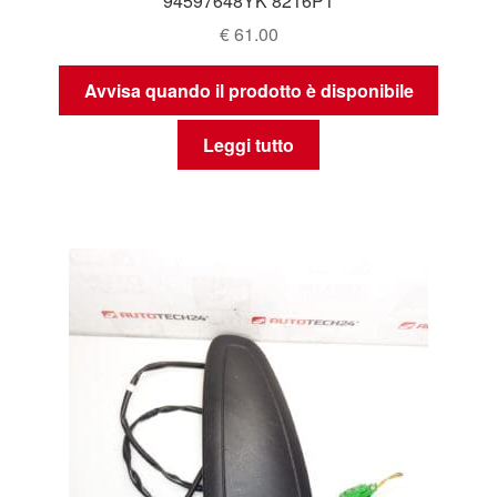
94597648YK 8216P1
€
61.00
Avvisa quando il prodotto è disponibile
Leggi tutto