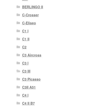
BERLINGO II
C-Crosser
C-Eliseo
C1 I
C1 II
C2
C3 Aircross
C3 I
C3 III
C3 Picasso
C3II A51
C4 I
C4 II B7