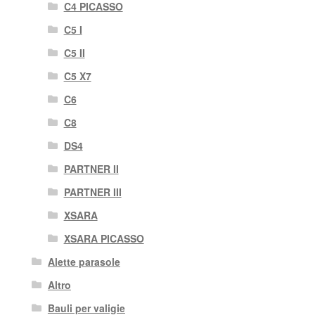
C4 PICASSO
C5 I
C5 II
C5 X7
C6
C8
DS4
PARTNER II
PARTNER III
XSARA
XSARA PICASSO
Alette parasole
Altro
Bauli per valigie