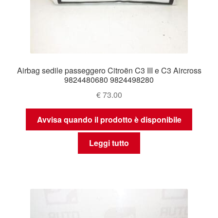
Airbag sedile passeggero Citroën C3 III e C3 Aircross
9824480680 9824498280
€
73.00
Avvisa quando il prodotto è disponibile
Leggi tutto