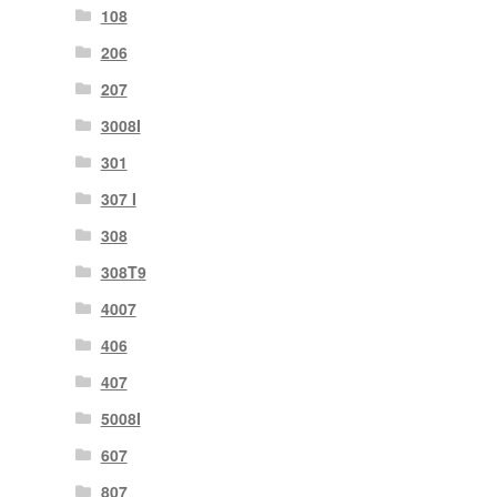
108
206
207
3008I
301
307 I
308
308T9
4007
406
407
5008I
607
807