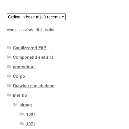
Ordina
Visualizzazione di 3 risultati
in
base
Catalizzatori FAP
al
più
Componenti elettrici
recente
contenitori
Corpo
Drawbar e teleferiche
interno
airbag
1007
107 I