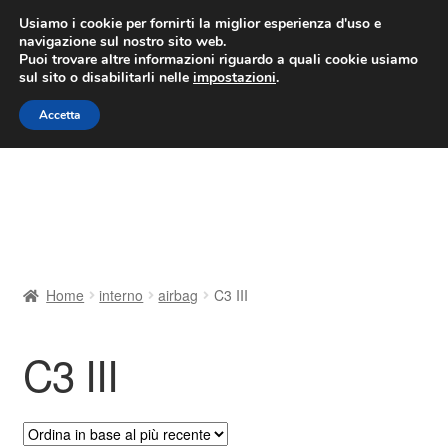
CONSEGNA da 7 EUR
Usiamo i cookie per fornirti la miglior esperienza d'uso e
navigazione sul nostro sito web.
Lun-Ven 9:00 - 16:00
800 580 290
/
Puoi trovare altre informazioni riguardo a quali cookie usiamo
sul sito o disabilitarli nelle
impostazioni
.
Vai
Vai
Menu
Accetta
alla
al
navigazione
contenuto
Home
Cestino
Chi siamo
Home
interno
airbag
C3 III
Consegna
C3 III
Contatto
Il mio account