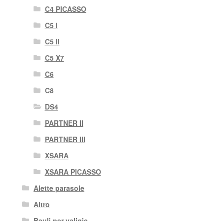
C4 PICASSO
C5 I
C5 II
C5 X7
C6
C8
DS4
PARTNER II
PARTNER III
XSARA
XSARA PICASSO
Alette parasole
Altro
Bauli per valigie