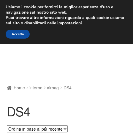
CONSEGNA da 7 EUR
Usiamo i cookie per fornirti la miglior esperienza d'uso e
navigazione sul nostro sito web.
Lun-Ven 9:00 - 16:00
800 580 290
/
Puoi trovare altre informazioni riguardo a quali cookie usiamo
sul sito o disabilitarli nelle
impostazioni
.
Vai
Vai
Menu
Accetta
alla
al
navigazione
contenuto
Home
Cestino
Chi siamo
Home
interno
airbag
DS4
Consegna
DS4
Contatto
Il mio account