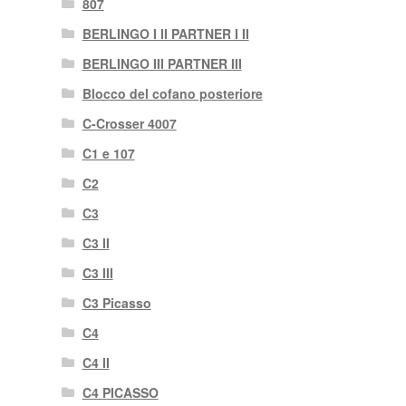
807
BERLINGO I II PARTNER I II
BERLINGO III PARTNER III
Blocco del cofano posteriore
C-Crosser 4007
C1 e 107
C2
C3
C3 II
C3 III
C3 Picasso
C4
C4 II
C4 PICASSO