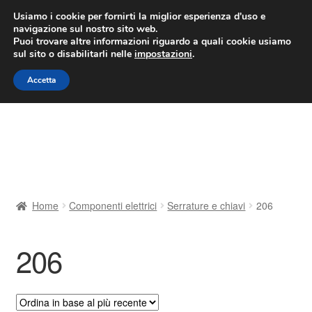
CONSEGNA da 7 EUR
Usiamo i cookie per fornirti la miglior esperienza d'uso e
navigazione sul nostro sito web.
Lun-Ven 9:00 - 16:00
800 580 290
/
Puoi trovare altre informazioni riguardo a quali cookie usiamo
sul sito o disabilitarli nelle
impostazioni
.
Vai
Vai
Menu
Accetta
alla
al
navigazione
contenuto
Home
Cestino
Chi siamo
Home
Componenti elettrici
Serrature e chiavi
206
Consegna
206
Contatto
Il mio account