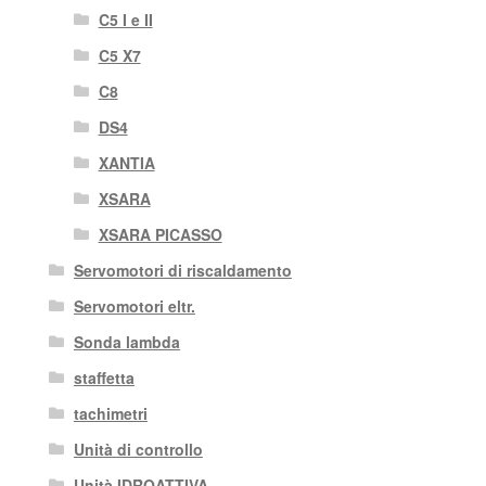
C5 I e II
C5 X7
C8
DS4
XANTIA
XSARA
XSARA PICASSO
Servomotori di riscaldamento
Servomotori eltr.
Sonda lambda
staffetta
tachimetri
Unità di controllo
Unità IDROATTIVA