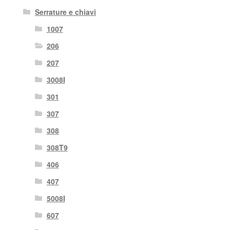
Serrature e chiavi
1007
206
207
3008I
301
307
308
308T9
406
407
5008I
607