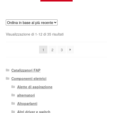
Ordina
Visualizzazione di 1-12 di 35 risultati
in
base
1
2
3
al
più
recente
Catalizzatori FAP
Componenti elettrici
Alette di aspirazione
alternatori
Altoparlanti
Altri driver e switch