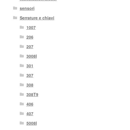
sensori
Serrature e chiavi
1007
206
207
3008I
301
307
308
308T9
406
407
5008I