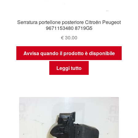
Serratura portellone posteriore Citroën Peugeot
9671153480 8719G5
€
30.00
Avvisa quando il prodotto è disponibile
Leggi tutto