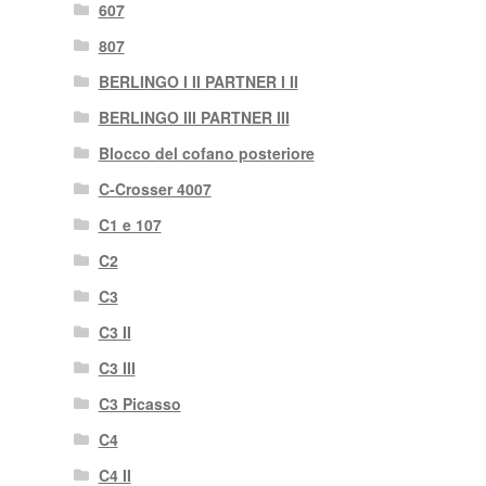
607
807
BERLINGO I II PARTNER I II
BERLINGO III PARTNER III
Blocco del cofano posteriore
C-Crosser 4007
C1 e 107
C2
C3
C3 II
C3 III
C3 Picasso
C4
C4 II