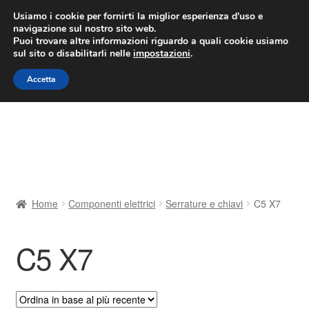
CONSEGNA da 7 EUR
Usiamo i cookie per fornirti la miglior esperienza d'uso e
navigazione sul nostro sito web.
Lun-Ven 9:00 - 16:00
800 580 290
/
Puoi trovare altre informazioni riguardo a quali cookie usiamo
sul sito o disabilitarli nelle
impostazioni
.
Vai
Vai
Menu
Accetta
alla
al
navigazione
contenuto
Home
Cestino
Chi siamo
Home
Componenti elettrici
Serrature e chiavi
C5 X7
Consegna
C5 X7
Contatto
Il mio account