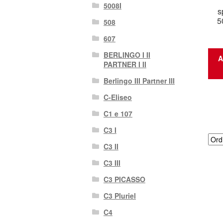
5008I
s
5
508
607
BERLINGO I II
A
PARTNER I II
Berlingo III Partner III
C-Eliseo
C1 e 107
C3 I
C3 II
C3 III
C3 PICASSO
C3 Pluriel
C4