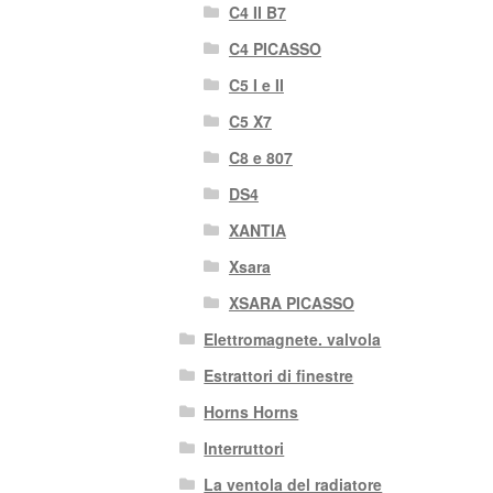
C4 II B7
C4 PICASSO
C5 I e II
C5 X7
C8 e 807
DS4
XANTIA
Xsara
XSARA PICASSO
Elettromagnete. valvola
Estrattori di finestre
Horns Horns
Interruttori
La ventola del radiatore