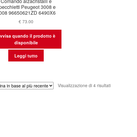
Comando alzacristalli e
pecchietti Peugeot 3008 e
008 96650621ZD 6490X6
€
73.00
vvisa quando il prodotto è
disponibile
Leggi tutto
Ordina
Visualizzazione di 4 risultati
in
base
al
più
recente