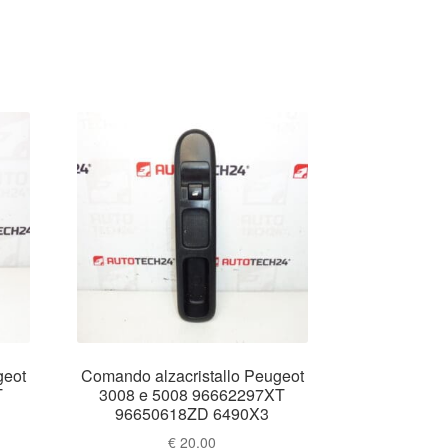
geot
Comando alzacristallo Peugeot
T
3008 e 5008 96662297XT
96650618ZD 6490X3
€
20.00