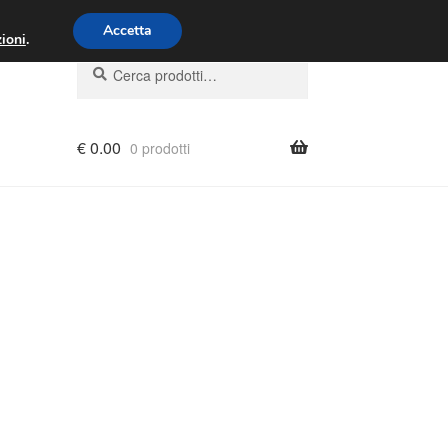
00 - 16:00
800 580 290
/
Accetta
ioni
.
Cerca:
Cerca
€
0.00
0 prodotti