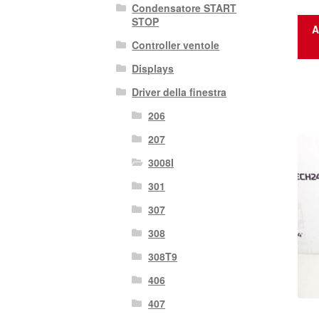
Condensatore START
STOP
A
Controller ventole
Displays
Driver della finestra
206
207
3008I
301
307
308
308T9
406
407