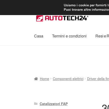
CONSEGNA da 7
Usiamo i cookie per fornirti 
Puoi trovare altre informazion
Vai
Vai
alla
al
navigazione
contenuto
Casa
Termini e condizioni
Resi e 
Home
Cestino
Chi siamo
Consegna
Contat
Procedura di Reclamo
Registratore di cass
Home
Componenti elettrici
Driver della fi
3
Catalizzatori FAP