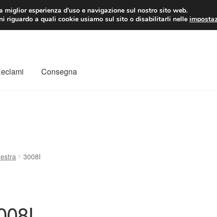
 EUR
Lun-Ven 9:
la miglior esperienza d'uso e navigazione sul nostro sito web.
i riguardo a quali cookie usiamo sul sito o disabilitarli nelle
impostaz
Reclami
Consegna
to
Il mio account
Pagamenti
Politica sulla riservatezza
a
Rimostranza
Spedizione in tutto il mondo
Termini e condizioni
nestra
3008I
008I