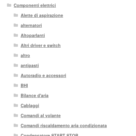
più
Componenti elettrici
recente
Alette di aspirazione
alternatori
Altoparlanti
Altri driver e switch
altro
antipasti
Autoradio e accessori
BHI
Bilance d'aria
Cablaggi
Comandi al volante
Comandi riscaldamento aria condizionata
Condensatore START STOP