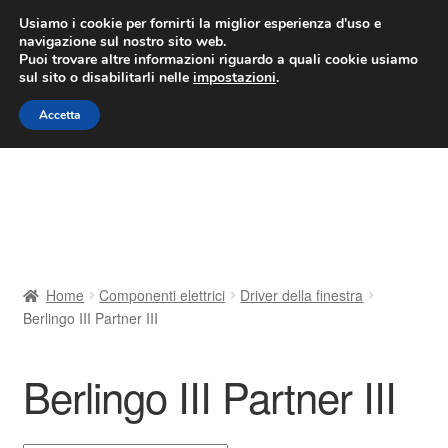
CONSEGNA da 7 EUR
Usiamo i cookie per fornirti la miglior esperienza d'uso e
navigazione sul nostro sito web.
Lun-Ven 9:00 - 16:00
800 580 290
/
Puoi trovare altre informazioni riguardo a quali cookie usiamo
sul sito o disabilitarli nelle
impostazioni
.
Vai
Vai
Menu
Accetta
alla
al
navigazione
contenuto
Home
Cestino
Chi siamo
Home
Componenti elettrici
Driver della finestra
Berlingo III Partner III
Consegna
Contatto
Berlingo III Partner III
Il mio account