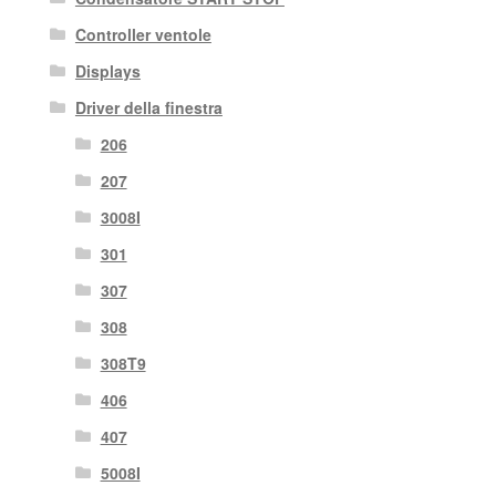
Controller ventole
Displays
Driver della finestra
206
207
3008I
301
307
308
308T9
406
407
5008I