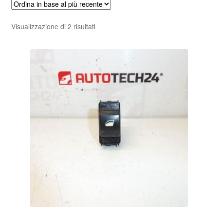
Pagamenti
Ordina
Visualizzazione di 2 risultati
in
Politica sulla riservatezza
base
al
Procedura di Reclamo
più
recente
Registratore di cassa
Rimostranza
Spedizione in tutto il mondo
Termini e condizioni