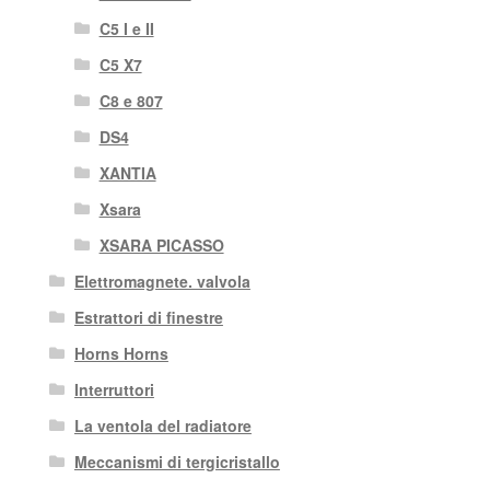
C5 I e II
C5 X7
C8 e 807
DS4
XANTIA
Xsara
XSARA PICASSO
Elettromagnete. valvola
Estrattori di finestre
Horns Horns
Interruttori
La ventola del radiatore
Meccanismi di tergicristallo