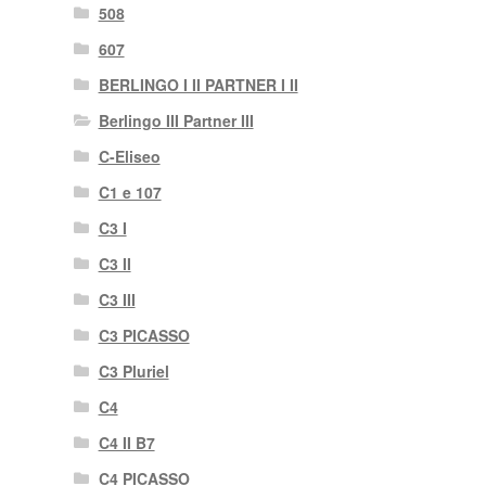
508
607
BERLINGO I II PARTNER I II
Berlingo III Partner III
C-Eliseo
C1 e 107
C3 I
C3 II
C3 III
C3 PICASSO
C3 Pluriel
C4
C4 II B7
C4 PICASSO