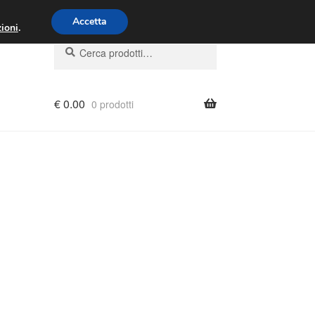
00 - 16:00
800 580 290
/
Accetta
ioni
.
Cerca:
Cerca
€
0.00
0 prodotti