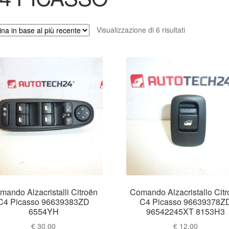
Ordina
Visualizzazione di 6 risultati
in
base
al
più
recente
mando Alzacristalli Citroën
Comando Alzacristallo Cit
C4 Picasso 96639383ZD
C4 Picasso 96639378Z
6554YH
96542245XT 8153H3
€
30.00
€
12.00