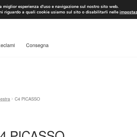
 EUR
Lun-Ven 9:
la miglior esperienza d'uso e navigazione sul nostro sito web.
i riguardo a quali cookie usiamo sul sito o disabilitarli nelle
impostaz
Reclami
Consegna
to
Il mio account
Pagamenti
Politica sulla riservatezza
a
Rimostranza
Spedizione in tutto il mondo
Termini e condizioni
nestra
C4 PICASSO
4 PICASSO