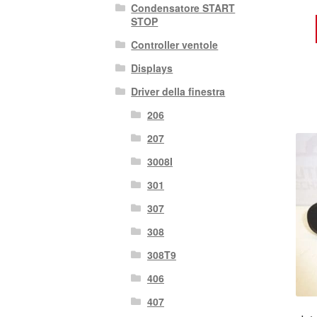
Condensatore START
STOP
Controller ventole
Displays
Driver della finestra
206
207
3008I
301
307
308
308T9
406
407