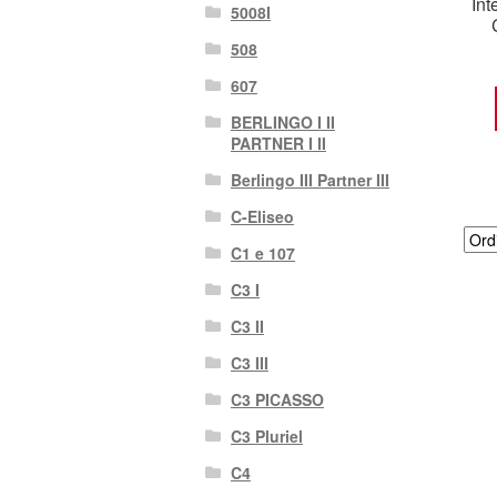
Int
5008I
508
607
BERLINGO I II
PARTNER I II
Berlingo III Partner III
C-Eliseo
C1 e 107
C3 I
C3 II
C3 III
C3 PICASSO
C3 Pluriel
C4