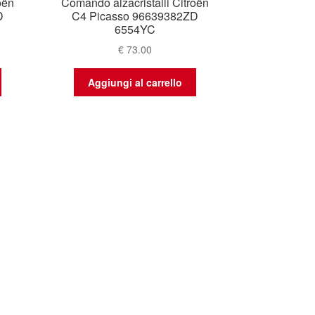
oën
Comando alzacristalli Citroën
D
C4 Picasso 96639382ZD
6554YC
€
73.00
Aggiungi al carrello