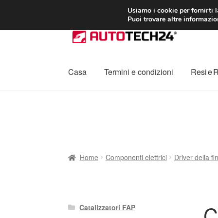
CONSEGNA da 7
Usiamo i cookie per fornirti 
Puoi trovare altre informazion
Vai
Vai
alla
al
navigazione
contenuto
Casa
Termini e condizioni
Resi e 
Home
Cestino
Chi siamo
Consegna
Contat
Procedura di Reclamo
Registratore di cass
Home
Componenti elettrici
Driver della fi
C
Catalizzatori FAP