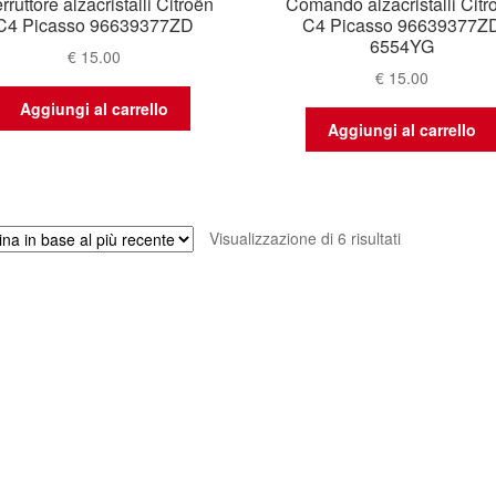
erruttore alzacristalli Citroën
Comando alzacristalli Citr
C4 Picasso 96639377ZD
C4 Picasso 96639377Z
6554YG
€
15.00
€
15.00
Aggiungi al carrello
Aggiungi al carrello
Ordina
Visualizzazione di 6 risultati
in
base
al
più
recente