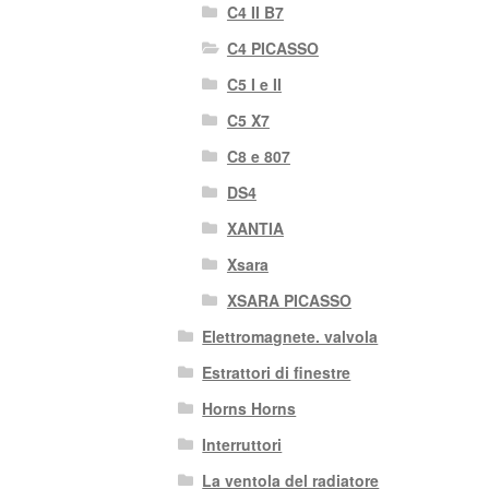
C4 II B7
C4 PICASSO
C5 I e II
C5 X7
C8 e 807
DS4
XANTIA
Xsara
XSARA PICASSO
Elettromagnete. valvola
Estrattori di finestre
Horns Horns
Interruttori
La ventola del radiatore