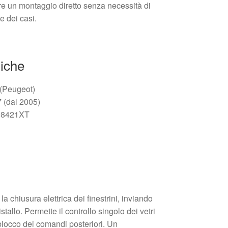
offre un montaggio diretto senza necessità di
e dei casi.
niche
 (Peugeot)
 (dal 2005)
498421XT
a chiusura elettrica dei finestrini, inviando
stallo. Permette il controllo singolo dei vetri
l blocco dei comandi posteriori. Un