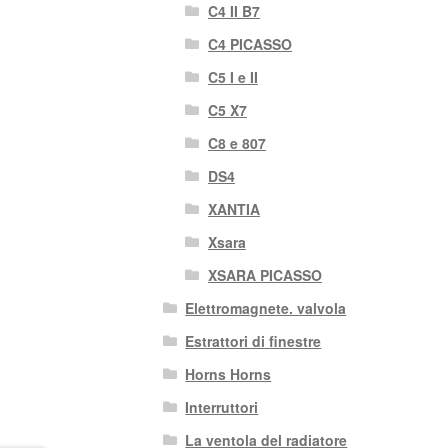
C4 II B7
C4 PICASSO
C5 I e II
C5 X7
C8 e 807
DS4
XANTIA
Xsara
XSARA PICASSO
Elettromagnete. valvola
Estrattori di finestre
Horns Horns
Interruttori
La ventola del radiatore