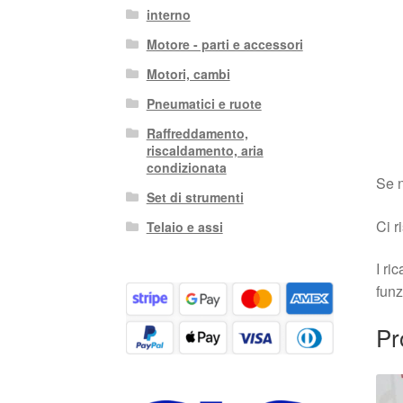
interno
Motore - parti e accessori
Motori, cambi
Pneumatici e ruote
Raffreddamento,
riscaldamento, aria
condizionata
Se n
Set di strumenti
Ci r
Telaio e assi
I ri
funz
Pr