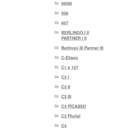
5008I
508
607
BERLINGO I II
PARTNER I II
Berlingo III Partner III
C-Eliseo
C1 e 107
C3 I
C3 II
C3 III
C3 PICASSO
C3 Pluriel
C4