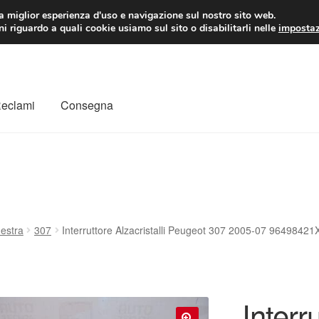
 EUR
Lun-Ven 9:
la miglior esperienza d'uso e navigazione sul nostro sito web.
i riguardo a quali cookie usiamo sul sito o disabilitarli nelle
impostaz
Reclami
Consegna
to
Il mio account
Pagamenti
Politica sulla riservatezza
a
Rimostranza
Spedizione in tutto il mondo
Termini e condizioni
nestra
307
Interruttore Alzacristalli Peugeot 307 2005-07 9649842
Interru