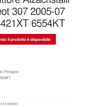
ot 307 2005-07
8421XT 6554KT
do il prodotto è disponibile
oën Peugeot
6554KT
_K18 M2950