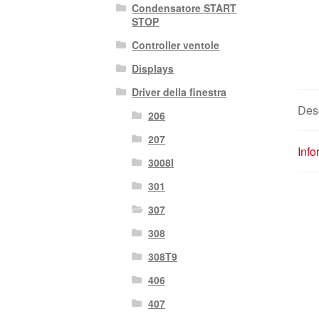
Condensatore START
STOP
Controller ventole
Displays
Driver della finestra
Des
206
207
Info
3008I
301
307
308
308T9
406
407