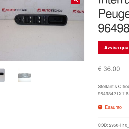
Peuge
🔍
9649
Avvisa quan
€
36.00
Stellantis Citr
96498421XT 
Esaurito
COD:
2950-H10