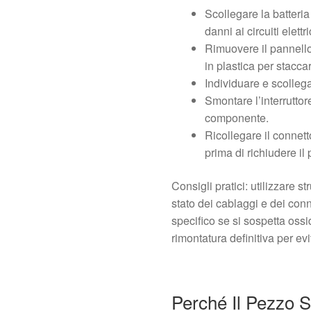
Scollegare la batteria 
danni ai circuiti elettri
Rimuovere il pannello p
in plastica per stacc
Individuare e scollegar
Smontare l’interruttor
componente.
Ricollegare il connett
prima di richiudere il
Consigli pratici: utilizzare st
stato dei cablaggi e dei conne
specifico se si sospetta ossi
rimontatura definitiva per evi
Perché Il Pezzo 