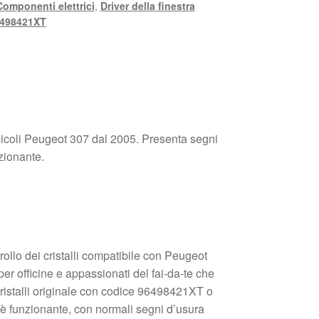
Componenti elettrici
,
Driver della finestra
498421XT
eicoli Peugeot 307 dal 2005. Presenta segni
nzionante.
trollo dei cristalli compatibile con Peugeot
per officine e appassionati del fai‑da‑te che
cristalli originale con codice 96498421XT o
 è funzionante, con normali segni d’usura