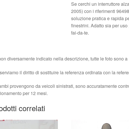
Se cerchi un interruttore alz
2005) con i riferimenti 964
soluzione pratica e rapida pe
finestrini. Adatto sia per uso
fai‑da‑te.
on diversamente indicato nella descrizione, tutte le foto sono a s
iserviamo il diritto di sostituire la referenza ordinata con la refer
cambi provengono da veicoli sinistrati, sono accuratamente contro
ionamento per 12 mesi.
odotti correlati