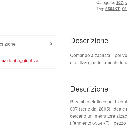
Categorie:
307
,
Tag:
6554KT
,
96
Descrizione
crizione
Comando alzacristalli per v
rmazioni aggiuntive
di utilizzo, perfettamente fu
Descrizione
Ricambio elettrico per il con
307 (serie dal 2005). Ideale 
cercano un interruttore alza
riferimento 6554KT. Il pezzo