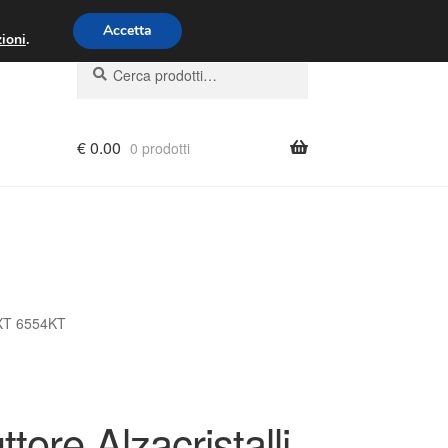
00 - 16:00
800 580 290
/
Accetta
ioni
.
Cerca:
Cerca
€
0.00
0 prodotti
1XT 6554KT
ttore Alzacristalli