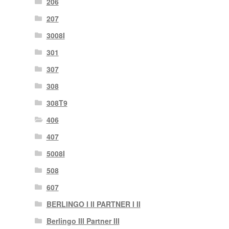
206
207
3008I
301
307
308
308T9
406
407
5008I
508
607
BERLINGO I II PARTNER I II
Berlingo III Partner III