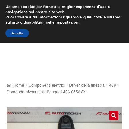
CONSEGNA da 7 EUR
Usiamo i cookie per fornirti la miglior esperienza d'uso e
navigazione sul nostro sito web.
Lun-Ven 9:00 - 16:00
800 580 290
/
Puoi trovare altre informazioni riguardo a quali cookie usiamo
sul sito o disabilitarli nelle
impostazioni
.
Vai
Vai
Menu
Accetta
alla
al
navigazione
contenuto
Home
Cestino
Chi siamo
Home
Componenti elettrici
Driver della finestra
406
Comando alzacristalli Peugeot 406 6552YX
Consegna
Contatto
🔍
Il mio account