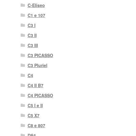
C-Eliseo
C1 e 107
C3 I
C3 II
C3 III
C3 PICASSO
C3 Pluriel
C4
C4 II B7
C4 PICASSO
C5 I e II
C5 X7
C8 e 807
DS4