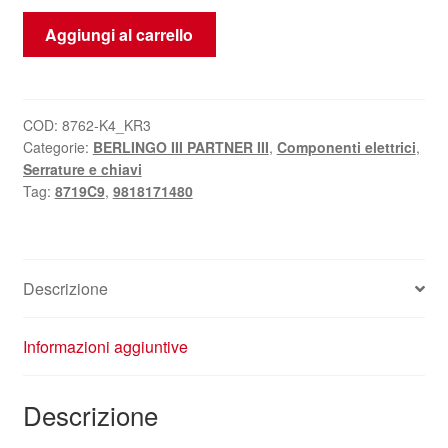
Meccanismo
Aggiungi al carrello
di
chiusura
della
quinta
COD:
8762-K4_KR3
Categorie:
BERLINGO III PARTNER III
,
Componenti elettrici
,
porta
Serrature e chiavi
posteriore
Tag:
8719C9
,
9818171480
destra
Citroën
Berlingo
III
Descrizione
8719C9
9818171480
Informazioni aggiuntive
quantità
Descrizione