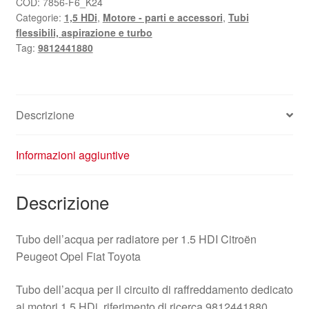
Citroën
COD:
7856-F6_K24
Categorie:
1,5 HDi
,
Motore - parti e accessori
,
Tubi
Peugeot
flessibili, aspirazione e turbo
9812441880
Tag:
9812441880
quantità
Descrizione
Informazioni aggiuntive
Descrizione
Tubo dell’acqua per radiatore per 1.5 HDI Citroën
Peugeot Opel Fiat Toyota
Tubo dell’acqua per il circuito di raffreddamento dedicato
ai motori 1.5 HDi, riferimento di ricerca 9812441880.