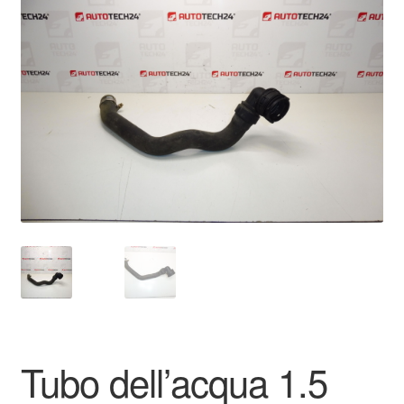
🔍
Pagamenti
Politica sulla riservatezza
Procedura di Reclamo
Registratore di cassa
Rimostranza
Spedizione in tutto il mondo
Termini e condizioni
Tubo dell’acqua 1.5