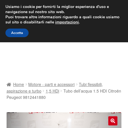
CONSEGNA da 7 EUR
Usiamo i cookie per fornirti la miglior esperienza d'uso e
navigazione sul nostro sito web.
Lun-Ven 9:00 - 16:00
800 580 290
/
Puoi trovare altre informazioni riguardo a quali cookie usiamo
sul sito o disabilitarli nelle
impostazioni
.
Vai
Vai
Menu
Accetta
alla
al
navigazione
contenuto
Home
Cestino
Chi siamo
Home
Motore - parti e accessori
Tubi flessibili,
aspirazione e turbo
1,5 HDi
Tubo dell’acqua 1.5 HDI Citroën
Consegna
Peugeot 9812441880
Contatto
Il mio account