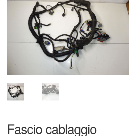
🔍
Pagamenti
Politica sulla riservatezza
Procedura di Reclamo
Registratore di cassa
Rimostranza
Spedizione in tutto il mondo
Termini e condizioni
Fascio cablaggio