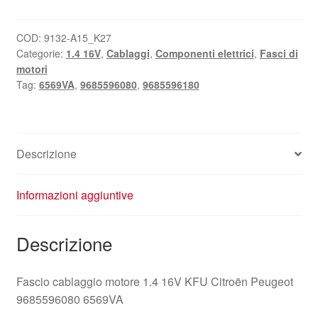
motore
1.4
16V
COD:
9132-A15_K27
Categorie:
1.4 16V
,
Cablaggi
,
Componenti elettrici
,
Fasci di
KFU
motori
Citroën
Tag:
6569VA
,
9685596080
,
9685596180
Peugeot
9685596080
6569VA
quantità
Descrizione
Informazioni aggiuntive
Descrizione
Fascio cablaggio motore 1.4 16V KFU Citroën Peugeot
9685596080 6569VA