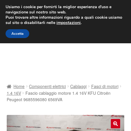
CONSEGNA da 7 EUR
Usiamo i cookie per fornirti la miglior esperienza d'uso e
navigazione sul nostro sito web.
Lun-Ven 9:00 - 16:00
800 580 290
/
Puoi trovare altre informazioni riguardo a quali cookie usiamo
sul sito o disabilitarli nelle
impostazioni
.
Vai
Vai
Menu
Accetta
alla
al
navigazione
contenuto
Home
Cestino
Chi siamo
Home
Componenti elettrici
Cablaggi
Fasci di motori
1.4 16V
Fascio cablaggio motore 1.4 16V KFU Citroën
Consegna
Peugeot 9685596080 6569VA
Contatto
Il mio account